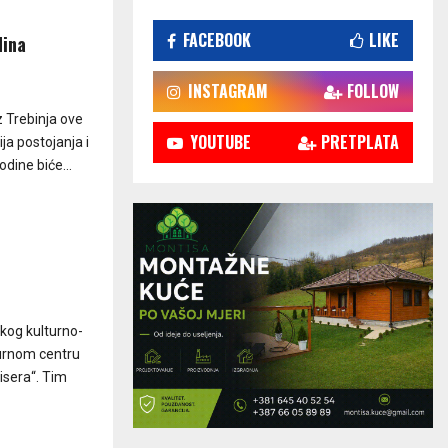
FACEBOOK
LIKE
dina
INSTAGRAM
FOLLOW
z Trebinja ove
YOUTUBE
PRETPLATA
ja postojanja i
dine biće...
kog kulturno-
turnom centru
isera“. Tim