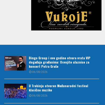
Bingo Group i ove godine otvara vrata VIP
događaja građanima: Osvojite ulaznice za
koncert Petra Graše
06/08/2026
U Trebinju otvoren Međunarodni festival
klasične muzike
06/08/2026