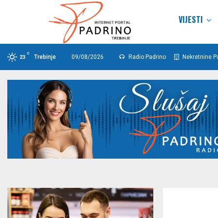
VIJESTI
C
Trebinje
09/08/2026
Radio Padrino
Nekretnine P
23