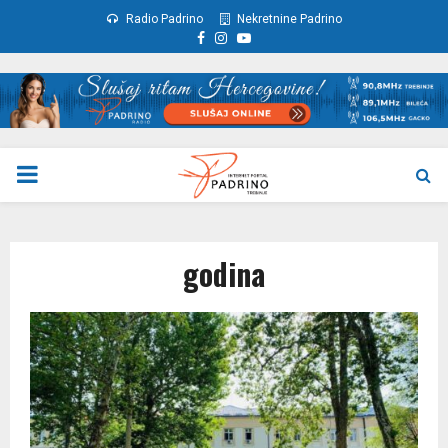
Radio Padrino
Nekretnine Padrino
Facebook
Instagram
Youtube
PRIMARY
MENU
godina