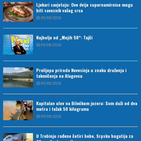
Ljekari savjetuju: Ove dvije supernamirnice mogu
biti saveznik vašeg srca
09/08/2026
Najbolje od „Mojih 50“: Tajči
09/08/2026
Prelijepa priroda Nevesinja u znaku druženja i
takmičenja na Alagovcu
09/08/2026
Kapitalan ulov na Bilećkom jezeru: Som duži od dva
metra i težak 50 kilograma
09/08/2026
U Trebinju rođene četiri bebe, Srpska bogatija za