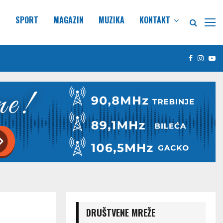
E
SPORT
MAGAZIN
MUZIKA
KONTAKT
Facebook
Insta
Yo
DRUŠTVENE MREŽE