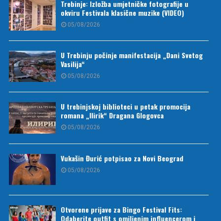
Trebinje: Izložba umjetničke fotografije u
okviru Festivala klasične muzike (VIDEO)
05/08/2026
U Trebinju počinje manifestacija „Dani Svetog
Vasilija“
05/08/2026
U trebinjskoj biblioteci u petak promocija
romana „Ilirik“ Dragana Glogovca
05/08/2026
Vukašin Đurić potpisao za Novi Beograd
05/08/2026
Otvorene prijave za Bingo Festival Fits:
Odaberite outfit s omiljenim influencerom i