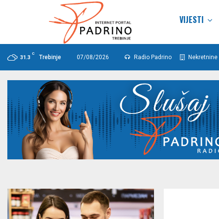
VIJESTI
C
Trebinje
07/08/2026
Radio Padrino
Nekretnine 
31.3