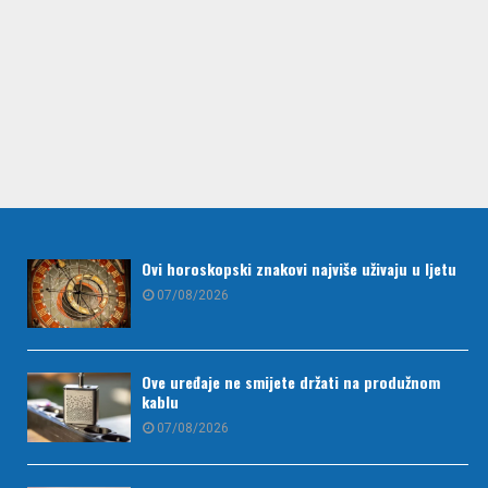
Ovi horoskopski znakovi najviše uživaju u ljetu
07/08/2026
Ove uređaje ne smijete držati na produžnom
kablu
07/08/2026