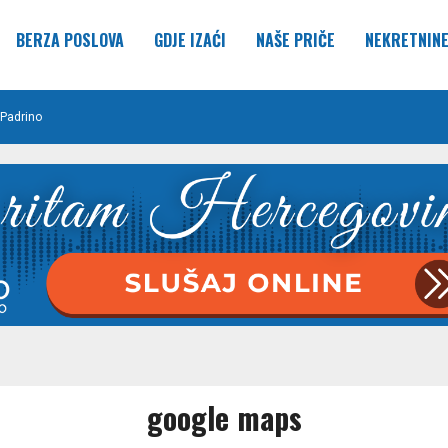
BERZA POSLOVA
GDJE IZAĆI
NAŠE PRIČE
NEKRETNIN
Padrino
google maps