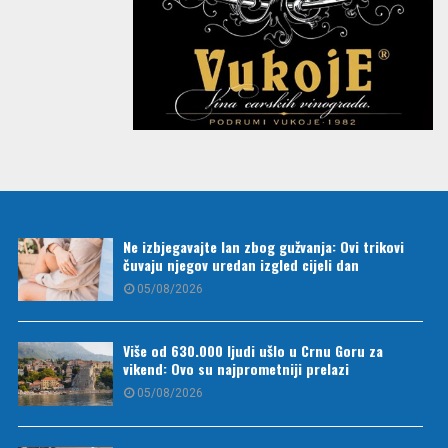
Ne izbjegavajte lan zbog gužvanja: Ovi trikovi
čuvaju njegov uredan izgled cijeli dan
05/08/2026
Više od 630.000 ljudi ušlo u Crnu Goru za
vikend: Ovo su najprometniji prelazi
05/08/2026