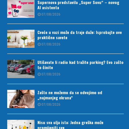
Supernova predstavila „Super Sovu“ – novog
AI asistenta
07/08/2026
Cveće u vazi može da traje duže: Isprobajte ove
praktične savete
07/08/2026
Utišavate li radio kad tražite parking? Evo zašto
to činite
07/08/2026
Zašto ne možemo da se odvojimo od
„najmanjeg ekrana“
07/08/2026
Nisu sva ulja ista: Jedna greška može
promijeniti sve