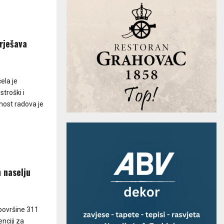
 rješava
ela je
stroški i
dnost radova je
 naselju
 površine 311
nciji za