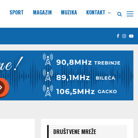
E
SPORT
MAGAZIN
MUZIKA
KONTAKT
Facebook
Insta
Yo
DRUŠTVENE MREŽE