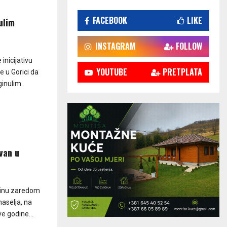
FACEBOOK
LIKE
ulim
INSTAGRAM
FOLLOW
inicijativu
YOUTUBE
PRETPLATA
 u Gorici da
ginulim
van u
odinu zaredom
naselja, na
ve godine...