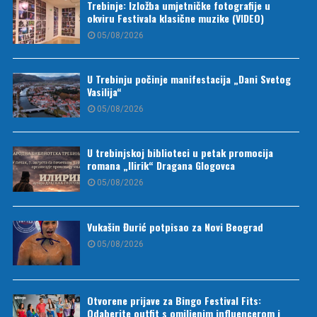
Trebinje: Izložba umjetničke fotografije u
okviru Festivala klasične muzike (VIDEO)
05/08/2026
U Trebinju počinje manifestacija „Dani Svetog
Vasilija“
05/08/2026
U trebinjskoj biblioteci u petak promocija
romana „Ilirik“ Dragana Glogovca
05/08/2026
Vukašin Đurić potpisao za Novi Beograd
05/08/2026
Otvorene prijave za Bingo Festival Fits:
Odaberite outfit s omiljenim influencerom i