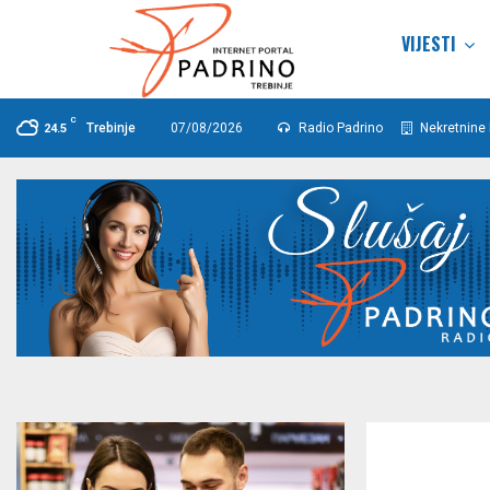
VIJESTI
C
Trebinje
07/08/2026
Radio Padrino
Nekretnine 
24.5