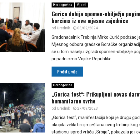
Hercegovina
Vijesti
Gorica dobija spomen-obilježje pogin
borcima iz ove mjesne zajednice
od
Urednik
08/02/2024
Gradonačelnik Trebinja Mirko Ćurić podržao je 
Mjesnog odbora gradske Boračke organizacije
se u tom naselju izgradi spomen-obilježje po
pripadnicima Vojske Republike...
Pročitaj više
Hercegovina
„Gorica fest“: Prikupljeni novac daro
humanitarne svrhe
od
Urednik
27/09/2023
„Gorica fest“, manifestacija koja je drugu g
okupila veliki broj mještana ovog trebinjskog 
stadionu ispred vrtića „Srbija“, pokazala je i o