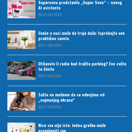
Supernova predstavila „Super Sovu“ – novog
AI asistenta
07/08/2026
Cveće u vazi može da traje duže: Isprobajte ove
praktične savete
07/08/2026
Utišavate li radio kad tražite parking? Evo zašto
to činite
07/08/2026
Zašto ne možemo da se odvojimo od
„najmanjeg ekrana“
07/08/2026
Nisu sva ulja ista: Jedna greška može
promijeniti sve