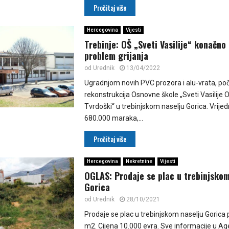
Pročitaj više
Hercegovina
Vijesti
Trebinje: OŠ „Sveti Vasilije“ konačno
problem grijanja
od
Urednik
13/04/2022
Ugradnjom novih PVC prozora i alu-vrata, poč
rekonstrukcija Osnovne škole „Sveti Vasilije O
Tvrdoški“ u trebinjskom naselju Gorica. Vrije
680.000 maraka,...
Pročitaj više
Hercegovina
Nekretnine
Vijesti
OGLAS: Prodaje se plac u trebinjskom
Gorica
od
Urednik
28/10/2021
Prodaje se plac u trebinjskom naselju Gorica
m2. Cijena 10.000 evra. Sve informacije u Age