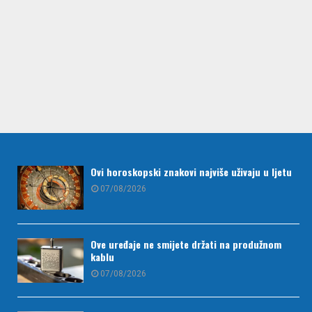
Ovi horoskopski znakovi najviše uživaju u ljetu
07/08/2026
Ove uređaje ne smijete držati na produžnom
kablu
07/08/2026