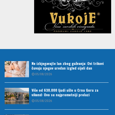
Ne izbjegavajte lan zbog gužvanja: Ovi trikovi
čuvaju njegov uredan izgled cijeli dan
05/08/2026
Više od 630.000 ljudi ušlo u Crnu Goru za
vikend: Ovo su najprometniji prelazi
05/08/2026