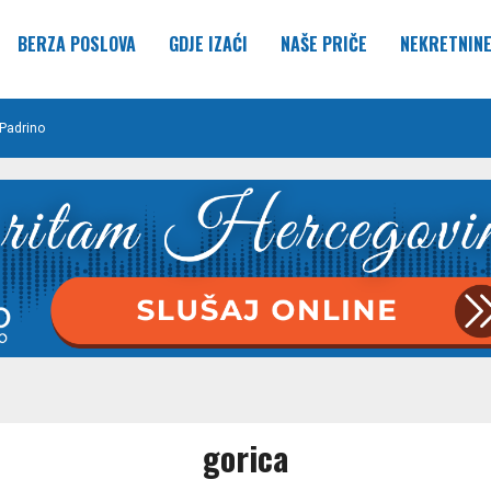
BERZA POSLOVA
GDJE IZAĆI
NAŠE PRIČE
NEKRETNIN
Padrino
gorica