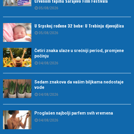
Crvenom tepihu Sarajevo Film Festivala
05/08/2026
U Srpskoj rođene 32 bebe: U Trebinju djevojčica
05/08/2026
Četiri znaka ulaze u srećniji period, promjene
počinju
04/08/2026
Sedam znakova da vašim biljkama nedostaje
vode
04/08/2026
Proglašen najbolji parfem svih vremena
04/08/2026