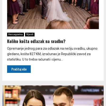
Hercegovina
Vijesti
Koliko košta odlazak na svadbu?
Opremanje jednog para za odlazak na nečiju svadbu, ukupno
gledano, košta 827 KM, izračunao je Republički zavod za
statistiku. U to treba računati i cijenu...
Pročitaj više