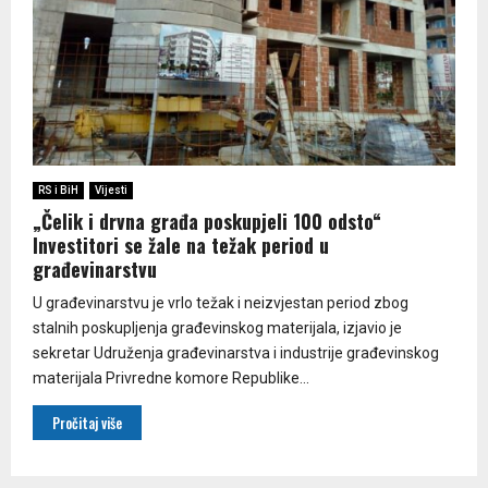
RS i BiH
Vijesti
„Čelik i drvna građa poskupjeli 100 odsto“
Investitori se žale na težak period u
građevinarstvu
U građevinarstvu je vrlo težak i neizvjestan period zbog
stalnih poskupljenja građevinskog materijala, izjavio je
sekretar Udruženja građevinarstva i industrije građevinskog
materijala Privredne komore Republike...
Pročitaj više