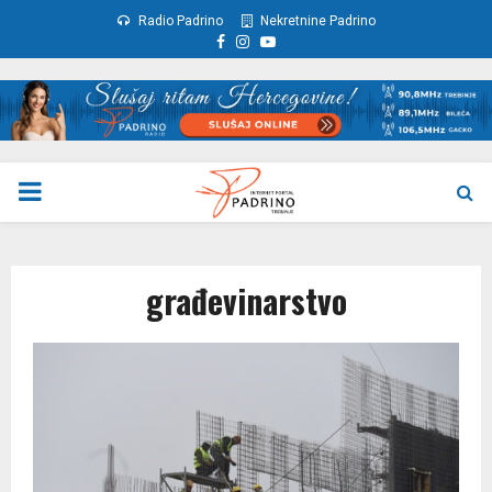
Radio Padrino
Nekretnine Padrino
Facebook
Instagram
Youtube
PRIMARY
MENU
građevinarstvo