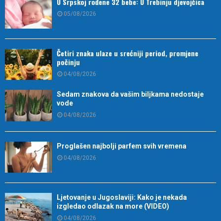
U Srpskoj rođene 32 bebe: U Trebinju djevojčica
05/08/2026
Četiri znaka ulaze u srećniji period, promjene
počinju
04/08/2026
Sedam znakova da vašim biljkama nedostaje
vode
04/08/2026
Proglašen najbolji parfem svih vremena
04/08/2026
Ljetovanje u Jugoslaviji: Kako je nekada
izgledao odlazak na more (VIDEO)
04/08/2026