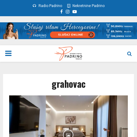
Radio Padrino
Nekretnine Padrino
Facebook
Instagram
Youtube
PRIMARY
MENU
grahovac