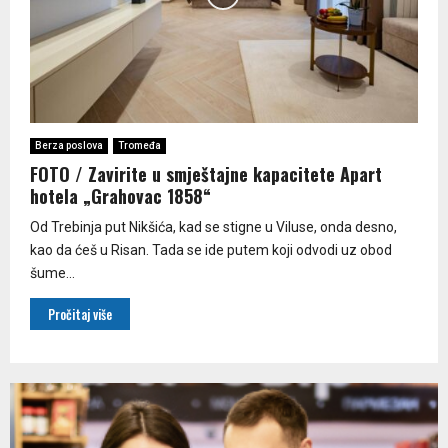
Berza poslova
Tromeđa
FOTO / Zavirite u smještajne kapacitete Apart
hotela „Grahovac 1858“
Od Trebinja put Nikšića, kad se stigne u Viluse, onda desno,
kao da ćeš u Risan. Tada se ide putem koji odvodi uz obod
šume...
Pročitaj više