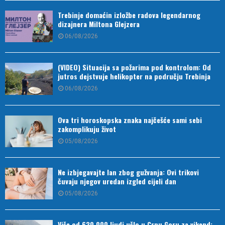
Trebinje domaćin izložbe radova legendarnog
dizajnera Miltona Glejzera
06/08/2026
(VIDEO) Situacija sa požarima pod kontrolom: Od
jutros dejstvuje helikopter na području Trebinja
06/08/2026
Ova tri horoskopska znaka najčešće sami sebi
zakomplikuju život
05/08/2026
Ne izbjegavajte lan zbog gužvanja: Ovi trikovi
čuvaju njegov uredan izgled cijeli dan
05/08/2026
Više od 630.000 ljudi ušlo u Crnu Goru za vikend: