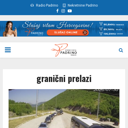
Radio Padrino
Nekretnine Padrino
Facebook
Instagram
Youtube
PRIMARY
MENU
granični prelazi