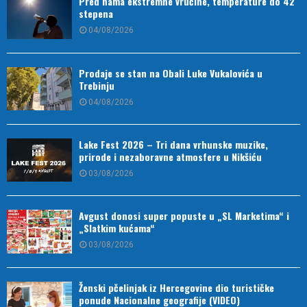
Pred nama ekstremne vrućine, temperature do 42
stepena
04/08/2026
Prodaje se stan na Obali Luke Vukalovića u
Trebinju
04/08/2026
Lake Fest 2026 – Tri dana vrhunske muzike,
prirode i nezaboravne atmosfere u Nikšiću
03/08/2026
Avgust donosi super popuste u „SL Marketima“ i
„Slatkim kućama“
03/08/2026
Ženski pčelinjak iz Hercegovine dio turističke
ponude Nacionalne geografije (VIDEO)