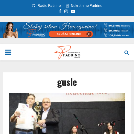
Radio Padrino
Nekretnine Padrino
Facebook
Instagram
Youtube
PRIMARY
MENU
gusle