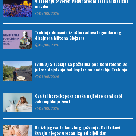
U Trebinju otvoren Međunarodni festival klasične
muzike
06/08/2026
Trebinje domaćin izložbe radova legendarnog
dizajnera Miltona Glejzera
06/08/2026
(VIDEO) Situacija sa požarima pod kontrolom: Od
jutros dejstvuje helikopter na području Trebinja
06/08/2026
Ova tri horoskopska znaka najčešće sami sebi
zakomplikuju život
05/08/2026
Ne izbjegavajte lan zbog gužvanja: Ovi trikovi
čuvaju njegov uredan izgled cijeli dan