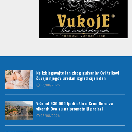
Ne izbjegavajte lan zbog gužvanja: Ovi trikovi
čuvaju njegov uredan izgled cijeli dan
05/08/2026
Više od 630.000 ljudi ušlo u Crnu Goru za
vikend: Ovo su najprometniji prelazi
05/08/2026