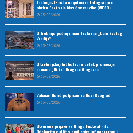
Trebinje: Izložba umjetničke fotografije u
okviru Festivala klasične muzike (VIDEO)
05/08/2026
U Trebinju počinje manifestacija „Dani Svetog
Vasilija“
05/08/2026
U trebinjskoj biblioteci u petak promocija
romana „Ilirik“ Dragana Glogovca
05/08/2026
Vukašin Đurić potpisao za Novi Beograd
05/08/2026
Otvorene prijave za Bingo Festival Fits:
Odaberite outfit s omiljenim influencerom i