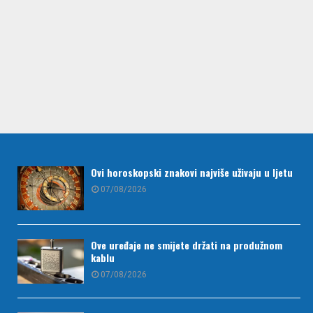
Ovi horoskopski znakovi najviše uživaju u ljetu
07/08/2026
Ove uređaje ne smijete držati na produžnom
kablu
07/08/2026