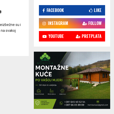
FACEBOOK
LIKE
e
INSTAGRAM
FOLLOW
neizbežne su i
 na svakoj
YOUTUBE
PRETPLATA