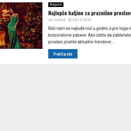
Magazin
Najlepše haljine za praznične proslav
od
Urednik
24/12/2025
Bliži nam se najluđa noć u godini, a pre toga 
korporativne zabave. Ako želite da zablistate
proslavi, pratite aktuelne trendove...
Pročitaj više