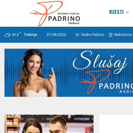
VIJESTI
C
Trebinje
07/08/2026
Radio Padrino
Nekretnine 
31.3