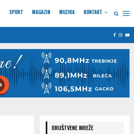
E
SPORT
MAGAZIN
MUZIKA
KONTAKT
Facebook
Insta
Yo
DRUŠTVENE MREŽE