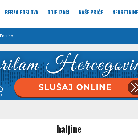
BERZA POSLOVA
GDJE IZAĆI
NAŠE PRIČE
NEKRETNIN
Padrino
haljine