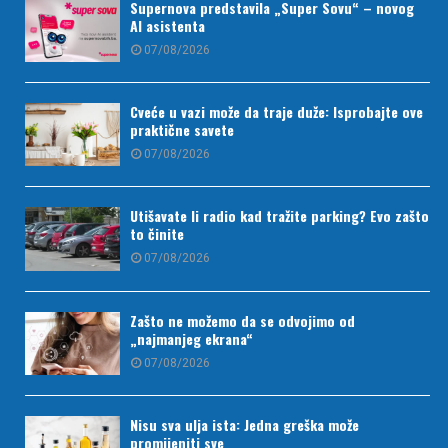
Supernova predstavila „Super Sovu“ – novog
AI asistenta
07/08/2026
Cveće u vazi može da traje duže: Isprobajte ove
praktične savete
07/08/2026
Utišavate li radio kad tražite parking? Evo zašto
to činite
07/08/2026
Zašto ne možemo da se odvojimo od
„najmanjeg ekrana“
07/08/2026
Nisu sva ulja ista: Jedna greška može
promijeniti sve