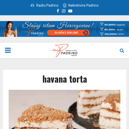
Radio Padrino
Nekretnine Padrino
Facebook
Instagram
Youtube
PRIMARY
MENU
havana torta