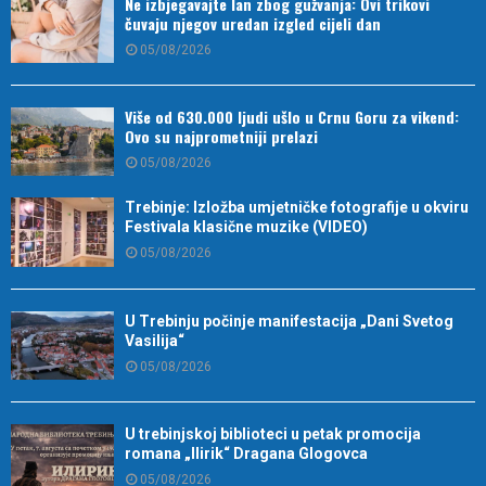
Ne izbjegavajte lan zbog gužvanja: Ovi trikovi
čuvaju njegov uredan izgled cijeli dan
05/08/2026
Više od 630.000 ljudi ušlo u Crnu Goru za vikend:
Ovo su najprometniji prelazi
05/08/2026
Trebinje: Izložba umjetničke fotografije u okviru
Festivala klasične muzike (VIDEO)
05/08/2026
U Trebinju počinje manifestacija „Dani Svetog
Vasilija“
05/08/2026
U trebinjskoj biblioteci u petak promocija
romana „Ilirik“ Dragana Glogovca
05/08/2026