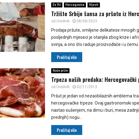
Ex YU
Hercegovina
Vijesti
Tržište Srbije šansa za pršutu iz Her
od
Urednik
08/08/2023
Prodaja pršute, omiljene delikatese mnogih
posljednjih mjeseci je otanjila zbog krize i af
svinja, a ono što raduje proizvođače i u čemu v
Pročitaj više
Naše priče
Trpeza naših predaka: Hercegovački 
od
Urednik
02/11/2013
Pršut je jedan od nezaobilaznih amblema tra
hercegovačke trpeze. Ovaj gastronomski speci
nastao sušenjem, na dimu i buri, mesa zadnji
prednjih) nogu...
Pročitaj više