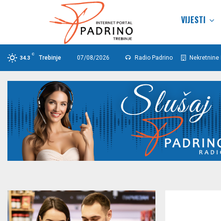
VIJESTI
C
Trebinje
07/08/2026
Radio Padrino
Nekretnine 
34.3