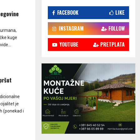
FACEBOOK
LIKE
cegovine
INSTAGRAM
FOLLOW
 gurmana,
ričke kuge
YOUTUBE
PRETPLATA
ide...
pršut
dicionalne
jalitet je
h (ponekad i