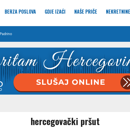
BERZA POSLOVA
GDJE IZAĆI
NAŠE PRIČE
NEKRETNIN
Padrino
hercegovački pršut