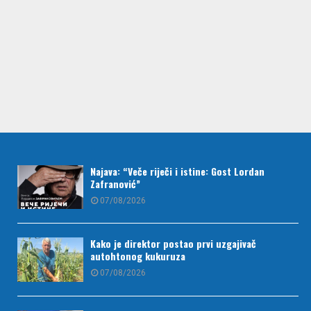
Najava: “Veče riječi i istine: Gost Lordan
Zafranović”
07/08/2026
Kako je direktor postao prvi uzgajivač
autohtonog kukuruza
07/08/2026