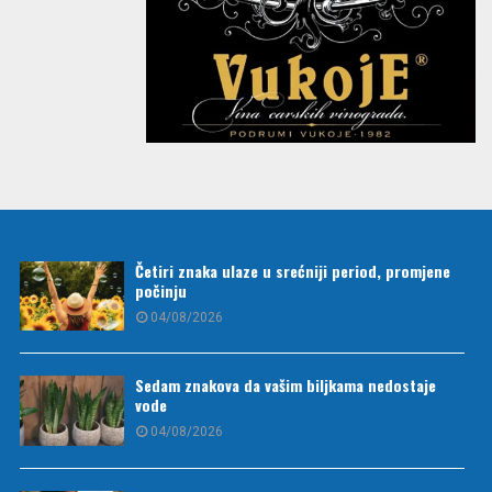
Četiri znaka ulaze u srećniji period, promjene
počinju
04/08/2026
Sedam znakova da vašim biljkama nedostaje
vode
04/08/2026