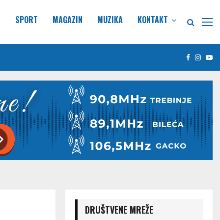
E
SPORT
MAGAZIN
MUZIKA
KONTAKT
Facebook
Insta
Yo
DRUŠTVENE MREŽE