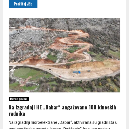
Pročitaj više
Hercegovina
Na izgradnji HE „Dabar“ angažovano 100 kineskih
radnika
Na izgradnji hidroelektrane „Dabar“, aktivirana su gradilišta u
zoni mašinske zgrade, brane „Pošćenje“, kao i na nasipu