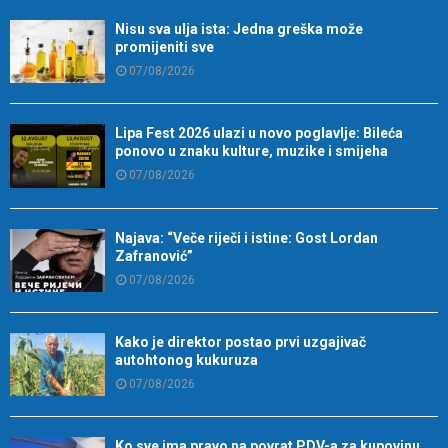
Nisu sva ulja ista: Jedna greška može
promijeniti sve
07/08/2026
Lipa Fest 2026 ulazi u novo poglavlje: Bileća
ponovo u znaku kulture, muzike i smijeha
07/08/2026
Najava: “Veče riječi i istine: Gost Lordan
Zafranović”
07/08/2026
Kako je direktor postao prvi uzgajivač
autohtonog kukuruza
07/08/2026
Ko sve ima pravo na povrat PDV-a za kupovinu