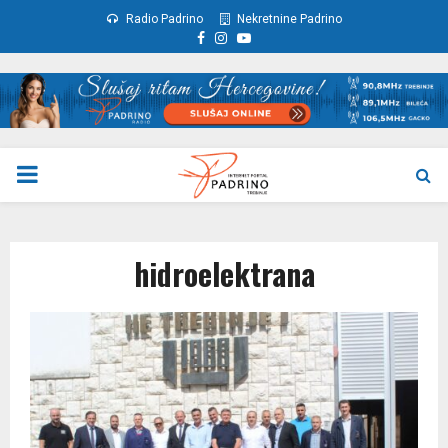
Radio Padrino
Nekretnine Padrino
Facebook
Instagram
Youtube
PRIMARY
MENU
hidroelektrana