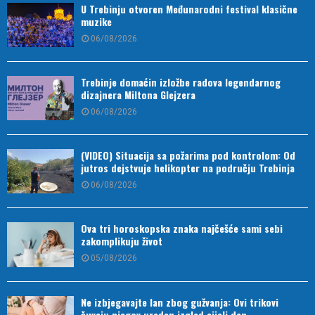
U Trebinju otvoren Međunarodni festival klasične
muzike
06/08/2026
Trebinje domaćin izložbe radova legendarnog
dizajnera Miltona Glejzera
06/08/2026
(VIDEO) Situacija sa požarima pod kontrolom: Od
jutros dejstvuje helikopter na području Trebinja
06/08/2026
Ova tri horoskopska znaka najčešće sami sebi
zakomplikuju život
05/08/2026
Ne izbjegavajte lan zbog gužvanja: Ovi trikovi
čuvaju njegov uredan izgled cijeli dan