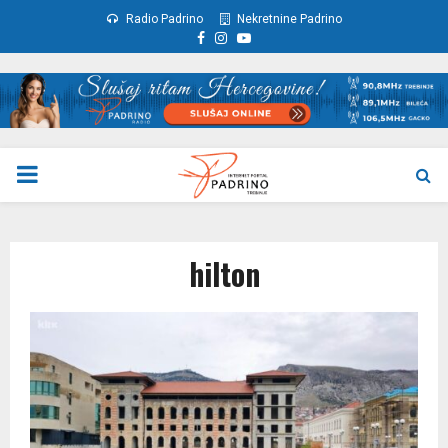
Radio Padrino
Nekretnine Padrino
Facebook
Instagram
Youtube
PRIMARY
MENU
hilton