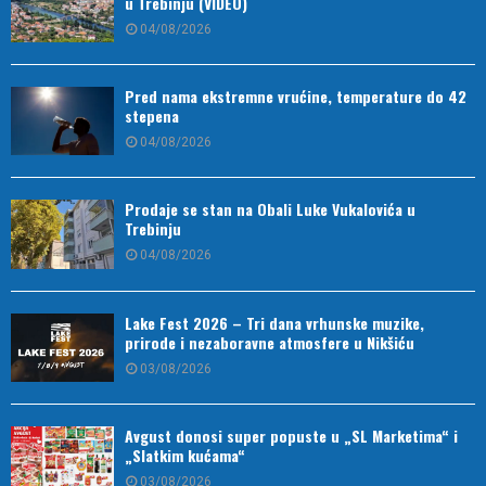
u Trebinju (VIDEO)
04/08/2026
Pred nama ekstremne vrućine, temperature do 42
stepena
04/08/2026
Prodaje se stan na Obali Luke Vukalovića u
Trebinju
04/08/2026
Lake Fest 2026 – Tri dana vrhunske muzike,
prirode i nezaboravne atmosfere u Nikšiću
03/08/2026
Avgust donosi super popuste u „SL Marketima“ i
„Slatkim kućama“
03/08/2026