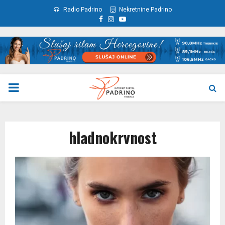
Radio Padrino
Nekretnine Padrino
Facebook
Instagram
Youtube
PRIMARY
MENU
hladnokrvnost