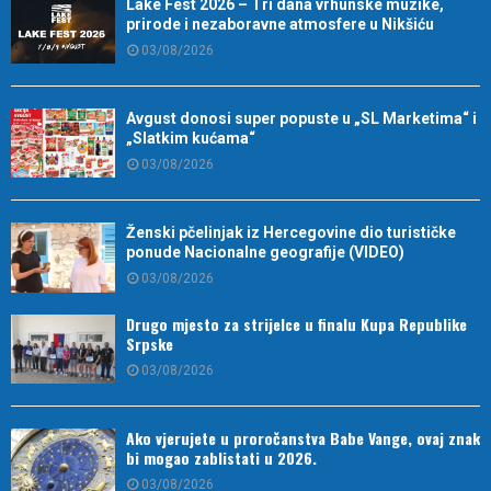
Lake Fest 2026 – Tri dana vrhunske muzike,
prirode i nezaboravne atmosfere u Nikšiću
03/08/2026
Avgust donosi super popuste u „SL Marketima“ i
„Slatkim kućama“
03/08/2026
Ženski pčelinjak iz Hercegovine dio turističke
ponude Nacionalne geografije (VIDEO)
03/08/2026
Drugo mjesto za strijelce u finalu Kupa Republike
Srpske
03/08/2026
Ako vjerujete u proročanstva Babe Vange, ovaj znak
bi mogao zablistati u 2026.
03/08/2026