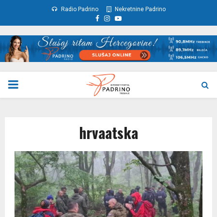
Radio Padrino
Nekretnine Padrino
Facebook
Instagram
Youtube
PRIMARY
MENU
hrvaatska