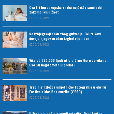
Ova tri horoskopska znaka najčešće sami sebi
zakomplikuju život
05/08/2026
Ne izbjegavajte lan zbog gužvanja: Ovi trikovi
čuvaju njegov uredan izgled cijeli dan
05/08/2026
Više od 630.000 ljudi ušlo u Crnu Goru za vikend:
Ovo su najprometniji prelazi
05/08/2026
Trebinje: Izložba umjetničke fotografije u okviru
Festivala klasične muzike (VIDEO)
05/08/2026
U Trebinju počinje manifestacija „Dani Svetog