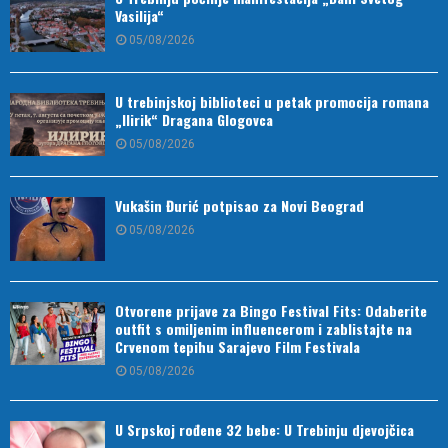
Vasilija“
05/08/2026
U trebinjskoj biblioteci u petak promocija romana
„Ilirik“ Dragana Glogovca
05/08/2026
Vukašin Đurić potpisao za Novi Beograd
05/08/2026
Otvorene prijave za Bingo Festival Fits: Odaberite
outfit s omiljenim influencerom i zablistajte na
Crvenom tepihu Sarajevo Film Festivala
05/08/2026
U Srpskoj rođene 32 bebe: U Trebinju djevojčica