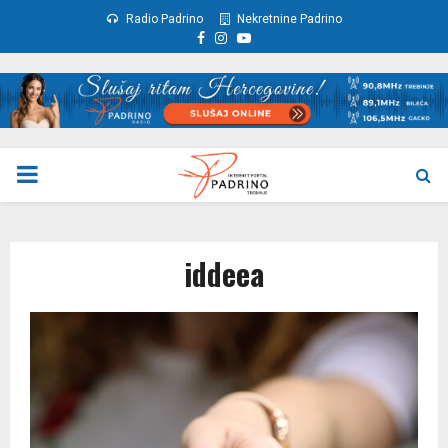
Radio Padrino
Nekretnine Padrino
Facebook
Instagram
Youtube
PRIMARY
MENU
iddeea