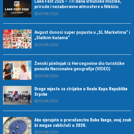
Lake Fest 2026 – Tri dana vrhunske muzike,
prirode i nezaboravne atmosfere u Nikšiću
03/08/2026
Avgust donosi super popuste u „SL Marketima“ i
„Slatkim kućama“
03/08/2026
Ženski pčelinjak iz Hercegovine dio turističke
ponude Nacionalne geografije (VIDEO)
03/08/2026
Drugo mjesto za strijelce u finalu Kupa Republike
Srpske
03/08/2026
Ako vjerujete u proročanstva Babe Vange, ovaj znak
bi mogao zablistati u 2026.
03/08/2026