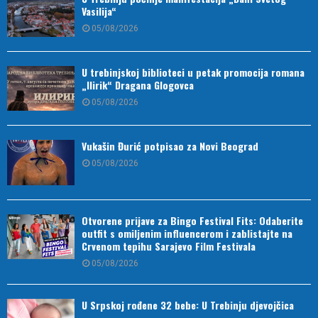
Vasilija“
05/08/2026
U trebinjskoj biblioteci u petak promocija romana
„Ilirik“ Dragana Glogovca
05/08/2026
Vukašin Đurić potpisao za Novi Beograd
05/08/2026
Otvorene prijave za Bingo Festival Fits: Odaberite
outfit s omiljenim influencerom i zablistajte na
Crvenom tepihu Sarajevo Film Festivala
05/08/2026
U Srpskoj rođene 32 bebe: U Trebinju djevojčica