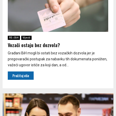
RS i BiH
Vijesti
Vozači ostaju bez dozvola?
Građani BiH mogli bi ostati bez vozačkih dozvola jer je
pregovarački postupak za nabavku tih dokumenata poništen,
važeći ugovor ističe za koji dan, a od...
Pročitaj više