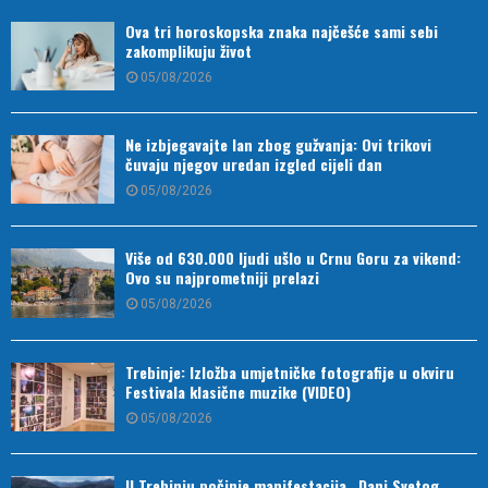
Ova tri horoskopska znaka najčešće sami sebi
zakomplikuju život
05/08/2026
Ne izbjegavajte lan zbog gužvanja: Ovi trikovi
čuvaju njegov uredan izgled cijeli dan
05/08/2026
Više od 630.000 ljudi ušlo u Crnu Goru za vikend:
Ovo su najprometniji prelazi
05/08/2026
Trebinje: Izložba umjetničke fotografije u okviru
Festivala klasične muzike (VIDEO)
05/08/2026
U Trebinju počinje manifestacija „Dani Svetog