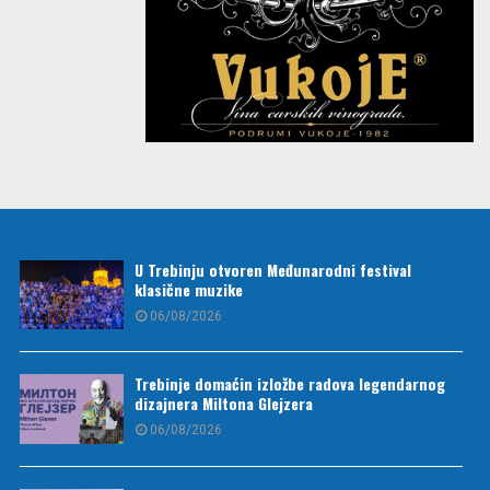
U Trebinju otvoren Međunarodni festival
klasične muzike
06/08/2026
Trebinje domaćin izložbe radova legendarnog
dizajnera Miltona Glejzera
06/08/2026