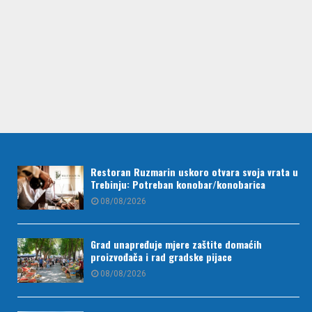
Restoran Ruzmarin uskoro otvara svoja vrata u
Trebinju: Potreban konobar/konobarica
08/08/2026
Grad unapređuje mjere zaštite domaćih
proizvođača i rad gradske pijace
08/08/2026