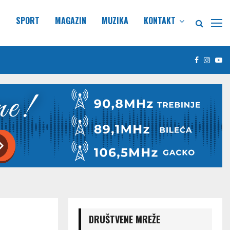
E
SPORT
MAGAZIN
MUZIKA
KONTAKT
Facebook
Insta
Yo
DRUŠTVENE MREŽE