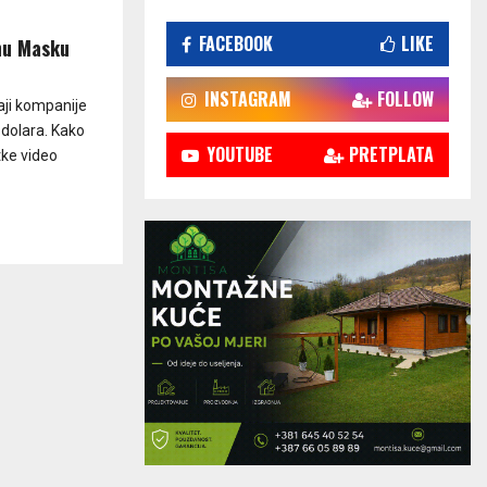
FACEBOOK
LIKE
onu Masku
INSTAGRAM
FOLLOW
aji kompanije
 dolara. Kako
YOUTUBE
PRETPLATA
tke video