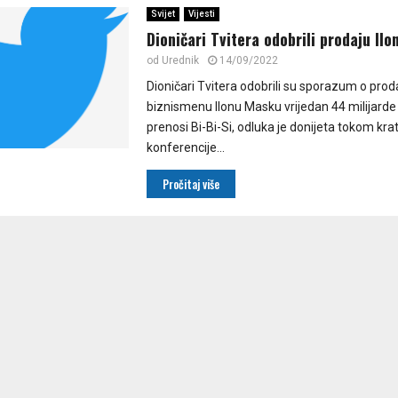
Svijet
Vijesti
Dioničari Tvitera odobrili prodaju Il
od
Urednik
14/09/2022
Dioničari Tvitera odobrili su sporazum o prod
biznismenu Ilonu Masku vrijedan 44 milijarde
prenosi Bi-Bi-Si, odluka je donijeta tokom kra
konferencije...
Pročitaj više