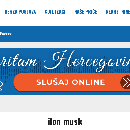
BERZA POSLOVA
GDJE IZAĆI
NAŠE PRIČE
NEKRETNIN
Padrino
ilon musk