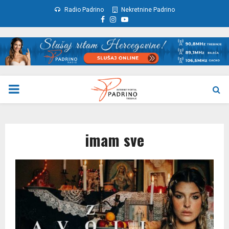
Radio Padrino
Nekretnine Padrino
Facebook
Instagram
Youtube
PRIMARY
MENU
imam sve