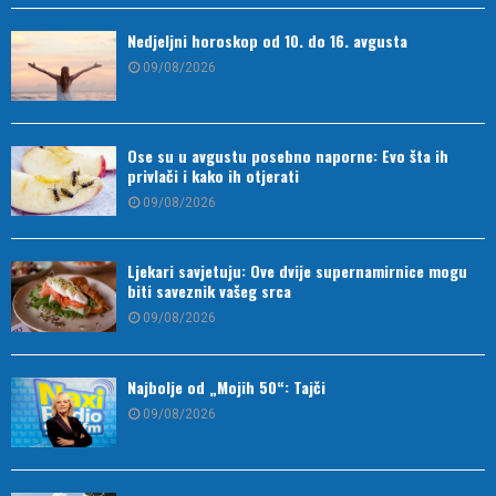
Nedjeljni horoskop od 10. do 16. avgusta
09/08/2026
Ose su u avgustu posebno naporne: Evo šta ih
privlači i kako ih otjerati
09/08/2026
Ljekari savjetuju: Ove dvije supernamirnice mogu
biti saveznik vašeg srca
09/08/2026
Najbolje od „Mojih 50“: Tajči
09/08/2026