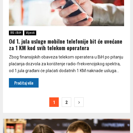
RS i BiH
Vijesti
Od 1. jula usluge mobilne telefonije bit će uvećane
za 1 KM kod svih telekom operatera
Zbog finansijskih obaveza telekom operatera u BiH po pitanju
plaćanja dozvola za korištenje radio-frekvencijskog spektra,
od 1.jula građani će plaćati dodatnih 1 KM naknade usluga...
Pročitaj više
Paginacija
1
2
članaka