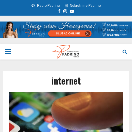
Radio Padrino
Nekretnine Padrino
Facebook
Instagram
Youtube
PRIMARY
MENU
internet