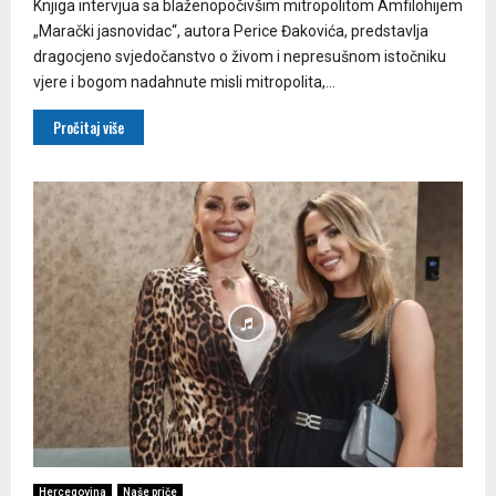
Knjiga intervjua sa blaženopočivšim mitropolitom Amfilohijem
„Marački jasnovidac“, autora Perice Đakovića, predstavlja
dragocjeno svjedočanstvo o živom i nepresušnom istočniku
vjere i bogom nadahnute misli mitropolita,...
Pročitaj više
Hercegovina
Naše priče