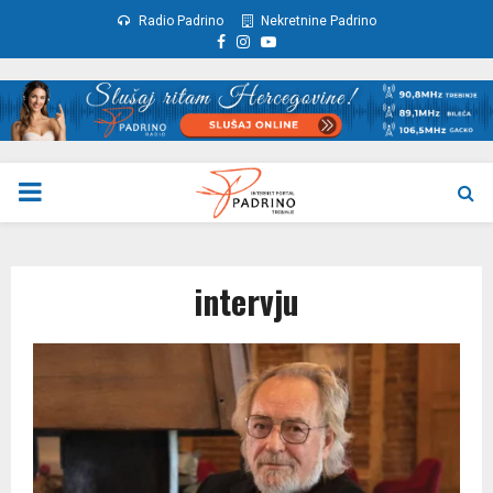
Radio Padrino
Nekretnine Padrino
Facebook
Instagram
Youtube
PRIMARY
MENU
intervju