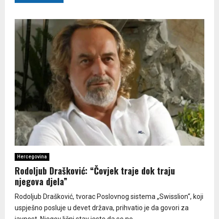
Hercegovina
Rodoljub Drašković: “Čovjek traje dok traju
njegova djela”
Rodoljub Drašković, tvorac Poslovnog sistema „Swisslion“, koji
uspješno posluje u devet država, prihvatio je da govori za
javnost. Njegov lični stav jeste da se ne...