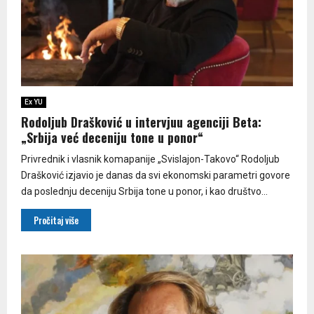
Ex YU
Rodoljub Drašković u intervjuu agenciji Beta:
„Srbija već deceniju tone u ponor“
Privrednik i vlasnik komapanije „Svislajon-Takovo“ Rodoljub
Drašković izjavio je danas da svi ekonomski parametri govore
da poslednju deceniju Srbija tone u ponor, i kao društvo...
Pročitaj više