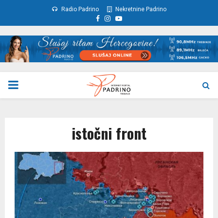
Radio Padrino
Nekretnine Padrino
Facebook
Instagram
Youtube
PRIMARY
MENU
istočni front