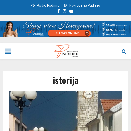
Radio Padrino
Nekretnine Padrino
Facebook
Instagram
Youtube
PRIMARY
MENU
istorija