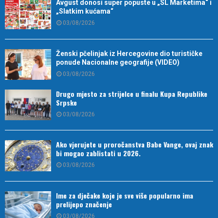
Avgust donosi super popuste u „SL Marketima“ i
„Slatkim kućama“
03/08/2026
Ženski pčelinjak iz Hercegovine dio turističke
ponude Nacionalne geografije (VIDEO)
03/08/2026
Drugo mjesto za strijelce u finalu Kupa Republike
Srpske
03/08/2026
Ako vjerujete u proročanstva Babe Vange, ovaj znak
bi mogao zablistati u 2026.
03/08/2026
Ime za dječake koje je sve više popularno ima
prelijepo značenje
03/08/2026