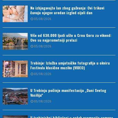
Ne izbjegavajte lan zbog gužvanja: Ovi trikovi
čuvaju njegov uredan izgled cijeli dan
05/08/2026
Više od 630.000 ljudi ušlo u Crnu Goru za vikend:
Ovo su najprometniji prelazi
05/08/2026
Trebinje: Izložba umjetničke fotografije u okviru
Festivala klasične muzike (VIDEO)
05/08/2026
U Trebinju počinje manifestacija „Dani Svetog
Vasilija“
05/08/2026
U trebinjskoj biblioteci u petak promocija romana