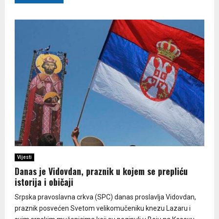
Vijesti
Danas je Vidovdan, praznik u kojem se prepliću
istorija i običaji
Srpska pravoslavna crkva (SPC) danas proslavlja Vidovdan,
praznik posvećen Svetom velikomučeniku knezu Lazaru i