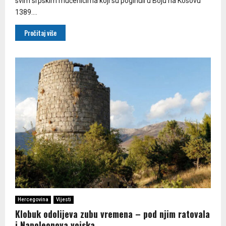
svim srpskim mučenicima koji su poginuli u Boju na Kosovu
1389....
Pročitaj više
Hercegovina
Vijesti
Klobuk odolijeva zubu vremena – pod njim ratovala
i Napoleonova vojska