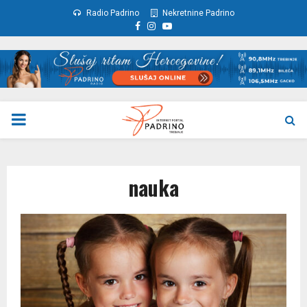
Radio Padrino
Nekretnine Padrino
Facebook
Instagram
Youtube
PRIMARY
MENU
nauka