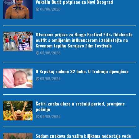
Vukašin Đurić potpisao za Novi Beograd
05/08/2026
Otvorene prijave za Bingo Festival Fits: Odaberite
outfit s omiljenim influencerom i zablistajte na
Crvenom tepihu Sarajevo Film Festivala
05/08/2026
U Srpskoj rođene 32 bebe: U Trebinju djevojčica
05/08/2026
Četiri znaka ulaze u srećniji period, promjene
počinju
04/08/2026
Sedam znakova da vašim biljkama nedostaje vode