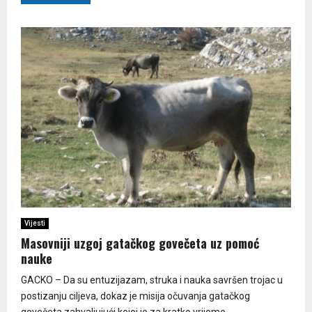
Vijesti
Masovniji uzgoj gatačkog govečeta uz pomoć
nauke
GACKO – Da su entuzijazam, struka i nauka savršen trojac u
postizanju ciljeva, dokaz je misija očuvanja gatačkog
govečeta zahvaljujući kojoj je za kratko vrijeme...