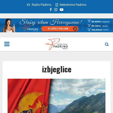
Radio Padrino
Nekretnine Padrino
Facebook
Instagram
Youtube
PRIMARY
MENU
izbjeglice