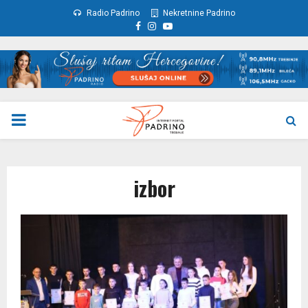
Radio Padrino
Nekretnine Padrino
Facebook
Instagram
Youtube
PRIMARY
MENU
izbor