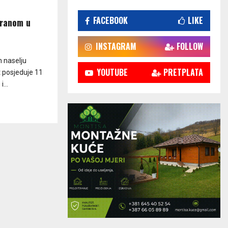
FACEBOOK
LIKE
oranom u
INSTAGRAM
FOLLOW
m naselju
YOUTUBE
PRETPLATA
t posjeduje 11
...