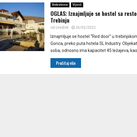
Nekretnine
Vijesti
OGLAS: Iznajmljuje se hostel sa rest
Trebinju
od
Urednik
26/02/2022
Iznajmljuje se hostel “Red door” u trebinjsko
Gorica, preko puta hotela SL Industry. Objeka
soba, odnosno ima kapacitet 45 ležajeva, kao i
Pročitaj više