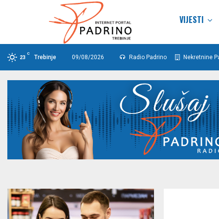
VIJESTI
C
Trebinje
09/08/2026
Radio Padrino
Nekretnine P
23