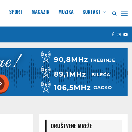
E
SPORT
MAGAZIN
MUZIKA
KONTAKT
Facebook
Insta
Yo
DRUŠTVENE MREŽE