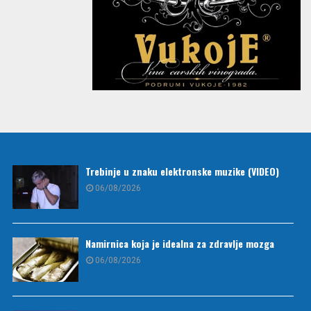
Trebinje u znaku elektronske muzike (VIDEO)
06/08/2026
Namirnica koja je idealna za zdravlje mozga
06/08/2026