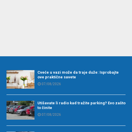
Cveće u vazi može da traje duže: Isprobajte
ove praktične savete
07/08/2026
Utišavate li radio kad tražite parking? Evo zašto
to činite
07/08/2026