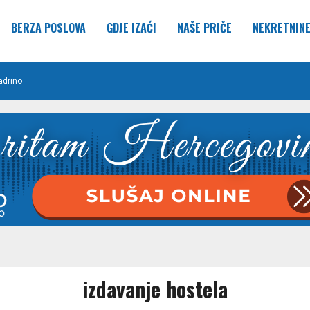
BERZA POSLOVA
GDJE IZAĆI
NAŠE PRIČE
NEKRETNIN
adrino
izdavanje hostela