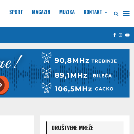
E
SPORT
MAGAZIN
MUZIKA
KONTAKT
Facebook
Insta
Yo
DRUŠTVENE MREŽE