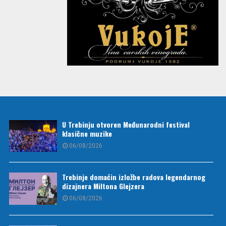
U Trebinju otvoren Međunarodni festival
klasične muzike
06/08/2026
Trebinje domaćin izložbe radova legendarnog
dizajnera Miltona Glejzera
06/08/2026