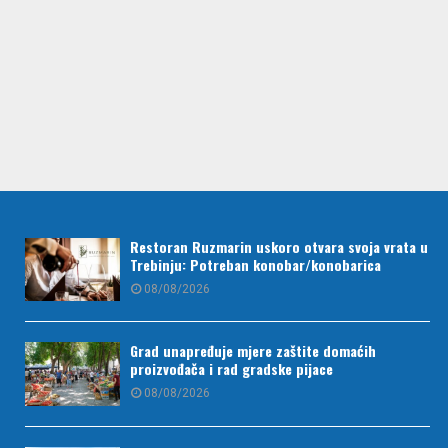
Restoran Ruzmarin uskoro otvara svoja vrata u
Trebinju: Potreban konobar/konobarica
08/08/2026
Grad unapređuje mjere zaštite domaćih
proizvođača i rad gradske pijace
08/08/2026