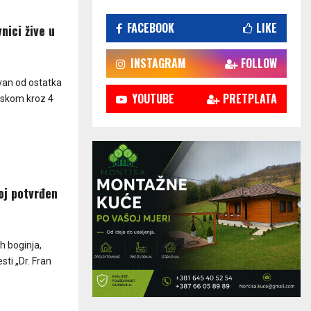
FACEBOOK
LIKE
nici žive u
INSTAGRAM
FOLLOW
lovan od ostatka
YOUTUBE
PRETPLATA
laskom kroz 4
koj potvrđen
h boginja,
sti „Dr. Fran