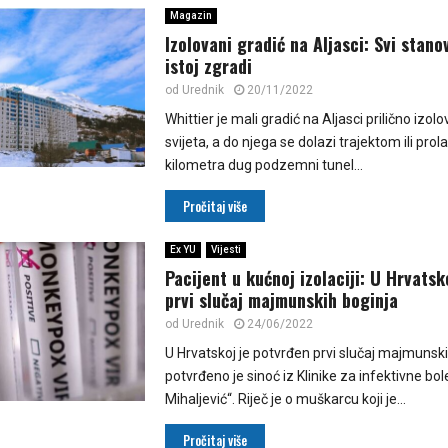
Magazin
Izolovani gradić na Aljasci: Svi stanov
istoj zgradi
od
Urednik
20/11/2022
Whittier je mali gradić na Aljasci prilično izo
svijeta, a do njega se dolazi trajektom ili pro
kilometra dug podzemni tunel...
Pročitaj više
Ex YU
Vijesti
Pacijent u kućnoj izolaciji: U Hrvats
prvi slučaj majmunskih boginja
od
Urednik
24/06/2022
U Hrvatskoj je potvrđen prvi slučaj majmunski
potvrđeno je sinoć iz Klinike za infektivne bole
Mihaljević“. Riječ je o muškarcu koji je...
Pročitaj više