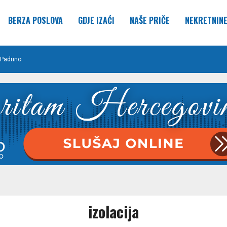
BERZA POSLOVA
GDJE IZAĆI
NAŠE PRIČE
NEKRETNIN
Padrino
izolacija