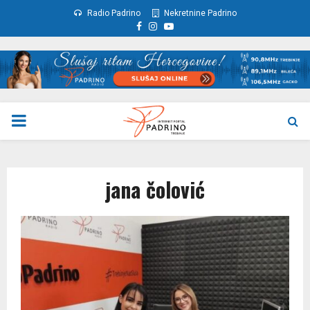
Radio Padrino
Nekretnine Padrino
Facebook
Instagram
Youtube
PRIMARY
MENU
jana čolović