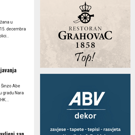
ržana u
o 15. decembra
ci...
javanja
na Šinzo Abe
u gradu Nara
K....
avljeni san