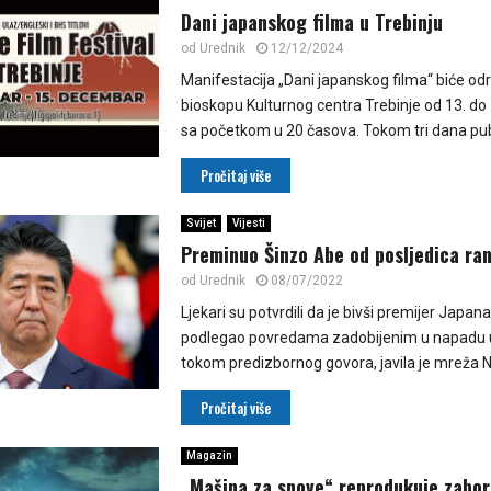
Dani japanskog filma u Trebinju
od
Urednik
12/12/2024
Manifestacija „Dani japanskog filma“ biće od
bioskopu Kulturnog centra Trebinje od 13. d
sa početkom u 20 časova. Tokom tri dana publi
Pročitaj više
Svijet
Vijesti
Preminuo Šinzo Abe od posljedica ran
od
Urednik
08/07/2022
Ljekari su potvrdili da je bivši premijer Japa
podlegao povredama zadobijenim u napadu 
tokom predizbornog govora, javila je mreža NH
Pročitaj više
Magazin
„Mašina za snove“ reprodukuje zabor