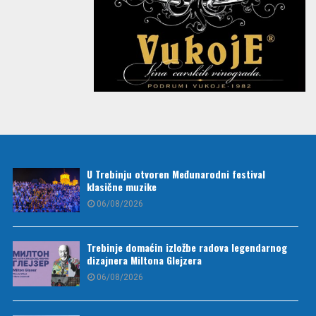
U Trebinju otvoren Međunarodni festival
klasične muzike
06/08/2026
Trebinje domaćin izložbe radova legendarnog
dizajnera Miltona Glejzera
06/08/2026