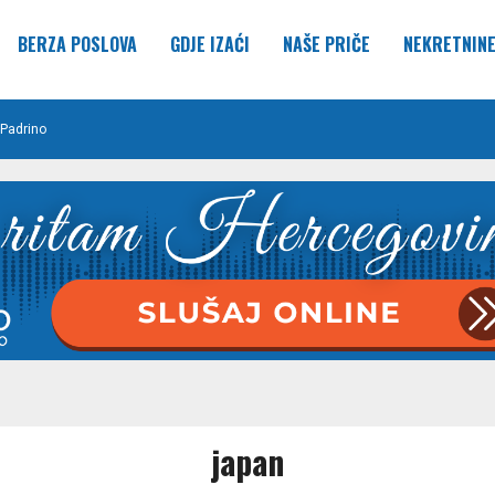
BERZA POSLOVA
GDJE IZAĆI
NAŠE PRIČE
NEKRETNIN
Padrino
japan