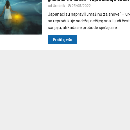
od
Urednik
25/05/2022
Japanaci su napravili „mašinu za snove“ – ur
sa reprodukuje sadržaj nečijeg sna. Ljudi čes
sanjaju, ali kada se probude sjećaju se...
Pročitaj više