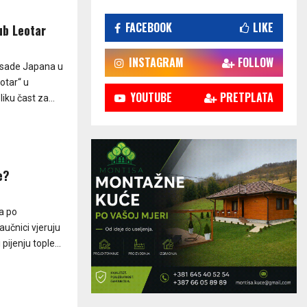
FACEBOOK
LIKE
ub Leotar
INSTAGRAM
FOLLOW
asade Japana u
otar“ u
YOUTUBE
PRETPLATA
iku čast za...
e?
a po
učnici vjeruju
pijenju tople...