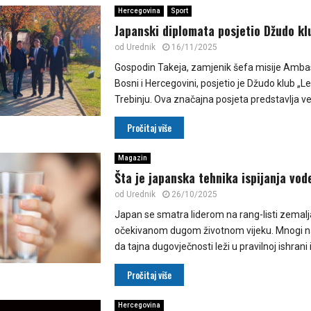
Hercegovina
Sport
Japanski diplomata posjetio Džudo kl
od
Urednik
16/11/2025
Gospodin Takeja, zamjenik šefa misije Amb
Bosni i Hercegovini, posjetio je Džudo klub „Le
Trebinju. Ova značajna posjeta predstavlja vel
Pročitaj više
Magazin
Šta je japanska tehnika ispijanja vod
od
Urednik
26/10/2025
Japan se smatra liderom na rang-listi zemalj
očekivanom dugom životnom vijeku. Mnogi na
da tajna dugovječnosti leži u pravilnoj ishrani i 
Pročitaj više
Hercegovina