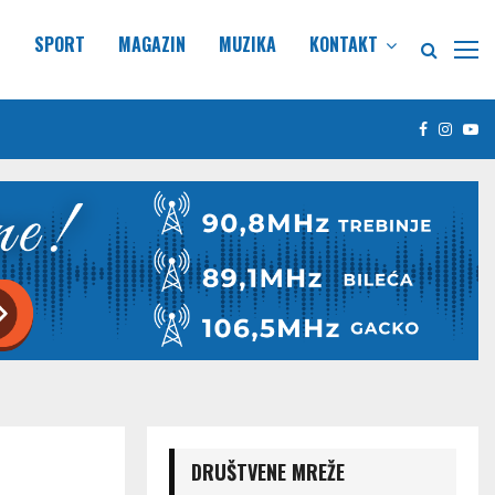
E
SPORT
MAGAZIN
MUZIKA
KONTAKT
Facebook
Insta
Yo
DRUŠTVENE MREŽE