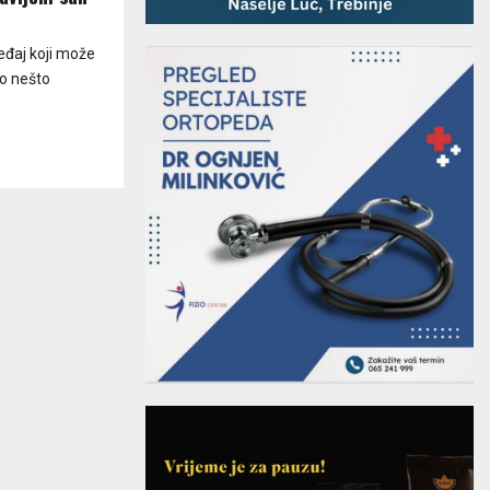
eđaj koji može
to nešto