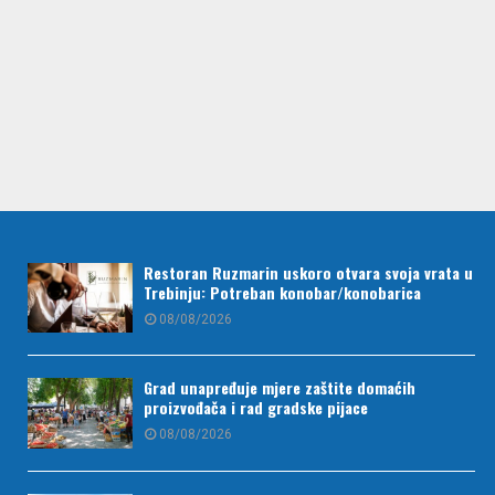
Restoran Ruzmarin uskoro otvara svoja vrata u
Trebinju: Potreban konobar/konobarica
08/08/2026
Grad unapređuje mjere zaštite domaćih
proizvođača i rad gradske pijace
08/08/2026