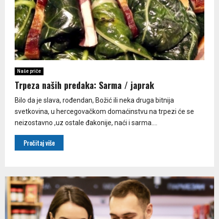
Naše priče
Trpeza naših predaka: Sarma / japrak
Bilo da je slava, rođendan, Božić ili neka druga bitnija
svetkovina, u hercegovačkom domaćinstvu na trpezi će se
neizostavno ,uz ostale đakonije, naći i sarma....
Pročitaj više