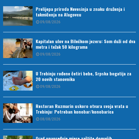
Prelijepa priroda Nevesinja u znaku druženja i
takmičenja na Alagovcu
09/08/2026
Kapitalan ulov na Bilećkom jezeru: Som duži od dva
metra i težak 50 kilograma
09/08/2026
U Trebinju rođene četiri bebe, Srpska bogatija za
20 novih stanovnika
09/08/2026
Restoran Ruzmarin uskoro otvara svoja vrata u
Trebinju: Potreban konobar/konobarica
08/08/2026
Grad unapređuje mjere zaštite domaćih