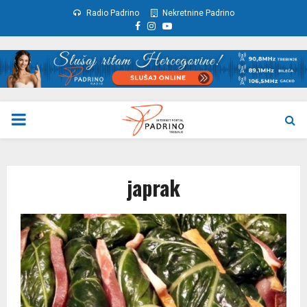
Radio Padrino
Nekretnine Padrino
Facebook
Instagram
Youtube
PRIMARY
MENU
japrak