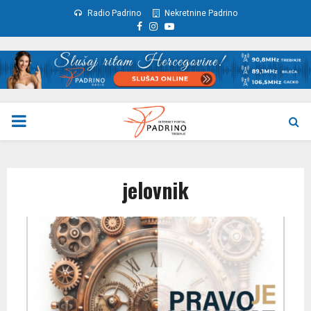
Radio Padrino
Nekretnine Padrino
Facebook
Instagram
Youtube
PRIMARY
MENU
jelovnik