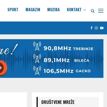
E
SPORT
MAGAZIN
MUZIKA
KONTAKT
Facebook
Insta
Yo
DRUŠTVENE MREŽE