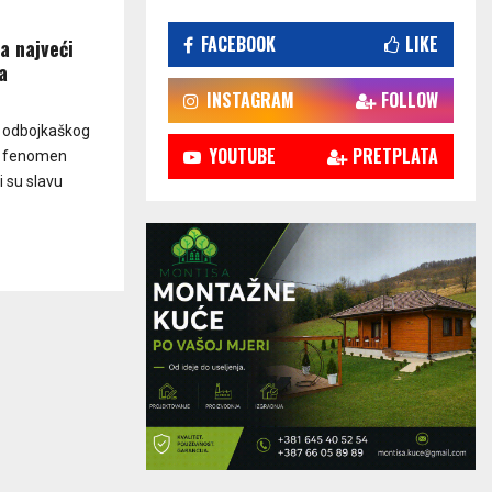
FACEBOOK
LIKE
a najveći
a
INSTAGRAM
FOLLOW
g odbojkaškog
YOUTUBE
PRETPLATA
an fenomen
i su slavu