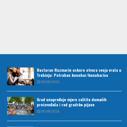
Restoran Ruzmarin uskoro otvara svoja vrata u
Trebinju: Potreban konobar/konobarica
08/08/2026
Grad unapređuje mjere zaštite domaćih
proizvođača i rad gradske pijace
08/08/2026