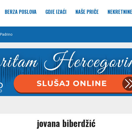
BERZA POSLOVA
GDJE IZAĆI
NAŠE PRIČE
NEKRETNIN
Padrino
jovana biberdžić