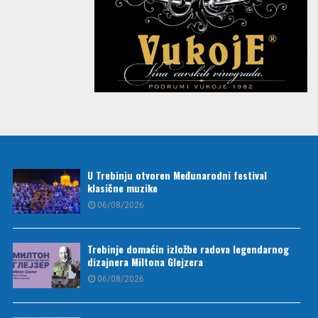
U Trebinju otvoren Međunarodni festival
klasične muzike
06/08/2026
Trebinje domaćin izložbe radova legendarnog
dizajnera Miltona Glejzera
06/08/2026