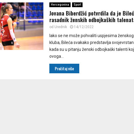
Hercegovina
Sport
Jovana Biberdžić potvrdila da je Bileć
rasadnik ženskih odbojkaških talenat
od
Urednik
14/12/2022
Iako se ne može pohvaliti uspjesima žensko
kluba, Bileća svakako predstavlja svojevrst
kada su u pitanju ženski odbojkaški talenti koj
ovoga...
Pročitaj više