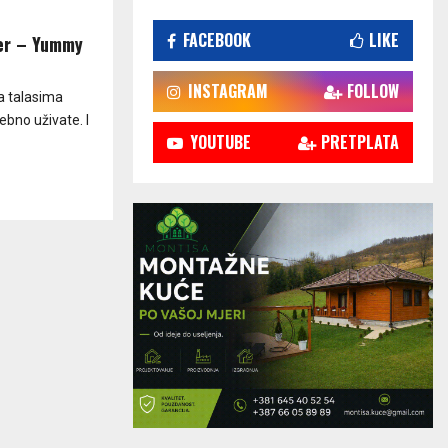
FACEBOOK
LIKE
ber – Yummy
INSTAGRAM
FOLLOW
a talasima
sebno uživate. I
YOUTUBE
PRETPLATA