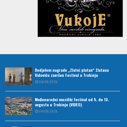
Dodjelom nagrade „Zlatni platan“ Zlatanu
Vidoviću završen Festival u Trebinju
04/08/2026
Međunarodni muzički festival od 5. do 13.
avgusta u Trebinju (VIDEO)
04/08/2026