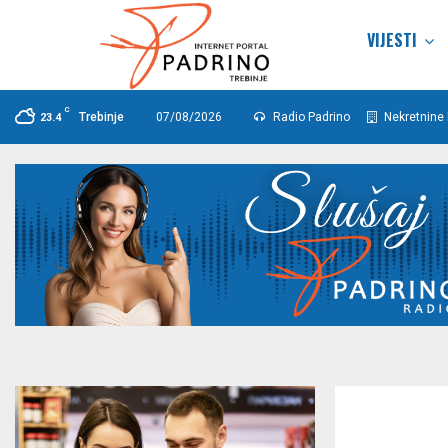
VIJESTI
C
Trebinje
07/08/2026
Radio Padrino
Nekretnine 
23.4