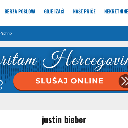
BERZA POSLOVA
GDJE IZAĆI
NAŠE PRIČE
NEKRETNIN
Padrino
justin bieber