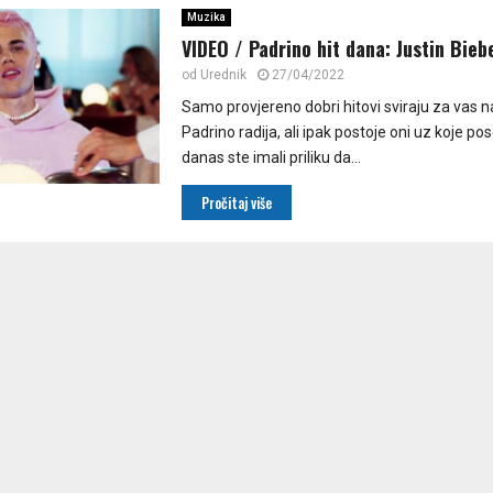
Muzika
VIDEO / Padrino hit dana: Justin Bie
od
Urednik
27/04/2022
Samo provjereno dobri hitovi sviraju za vas n
Padrino radija, ali ipak postoje oni uz koje po
danas ste imali priliku da...
Pročitaj više