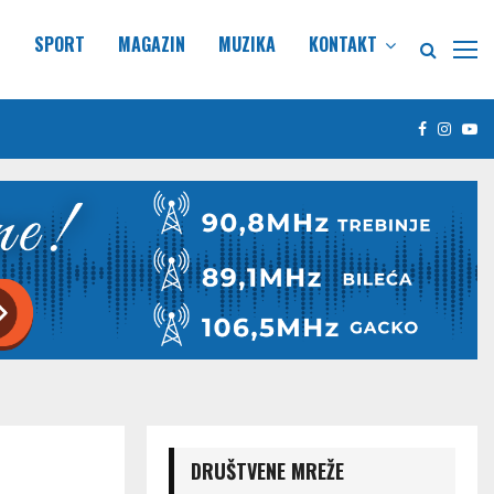
E
SPORT
MAGAZIN
MUZIKA
KONTAKT
Facebook
Insta
Yo
DRUŠTVENE MREŽE