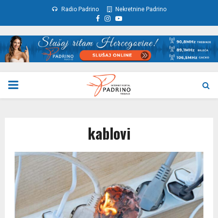
Radio Padrino
Nekretnine Padrino
Facebook
Instagram
Youtube
PRIMARY
MENU
kablovi