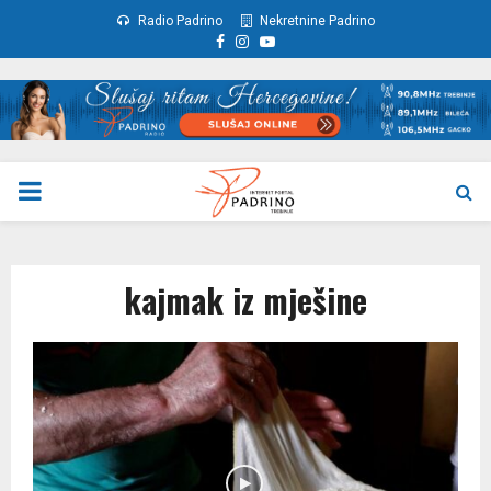
Radio Padrino
Nekretnine Padrino
Facebook
Instagram
Youtube
PRIMARY
MENU
kajmak iz mješine