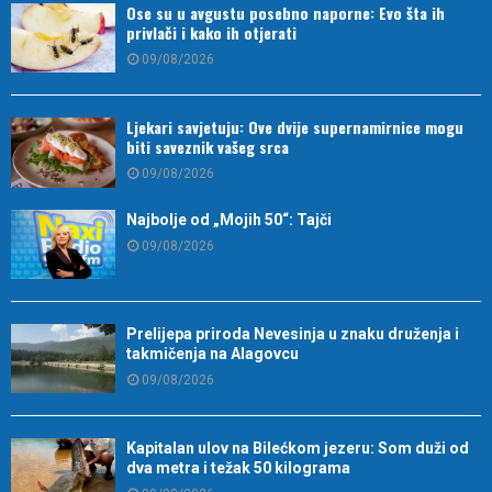
Ose su u avgustu posebno naporne: Evo šta ih
privlači i kako ih otjerati
09/08/2026
Ljekari savjetuju: Ove dvije supernamirnice mogu
biti saveznik vašeg srca
09/08/2026
Najbolje od „Mojih 50“: Tajči
09/08/2026
Prelijepa priroda Nevesinja u znaku druženja i
takmičenja na Alagovcu
09/08/2026
Kapitalan ulov na Bilećkom jezeru: Som duži od
dva metra i težak 50 kilograma