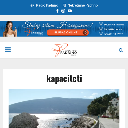
Radio Padrino
Nekretnine Padrino
Facebook
Instagram
Youtube
PRIMARY
MENU
kapaciteti