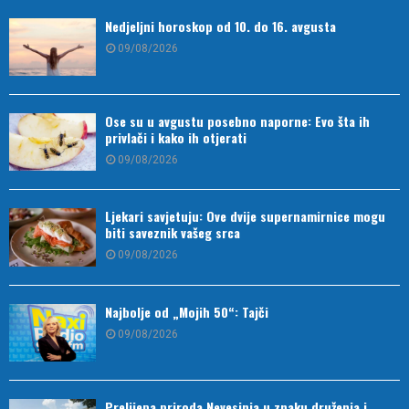
Nedjeljni horoskop od 10. do 16. avgusta
09/08/2026
Ose su u avgustu posebno naporne: Evo šta ih
privlači i kako ih otjerati
09/08/2026
Ljekari savjetuju: Ove dvije supernamirnice mogu
biti saveznik vašeg srca
09/08/2026
Najbolje od „Mojih 50“: Tajči
09/08/2026
Prelijepa priroda Nevesinja u znaku druženja i