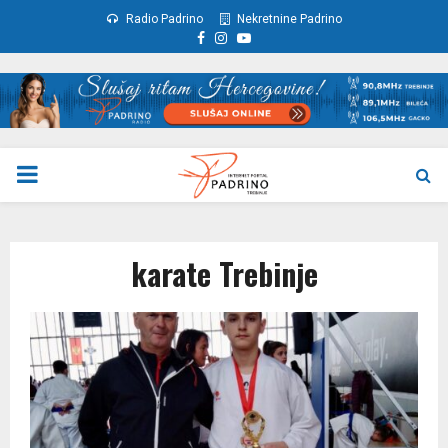
Radio Padrino
Nekretnine Padrino
Facebook
Instagram
Youtube
PRIMARY
MENU
karate Trebinje