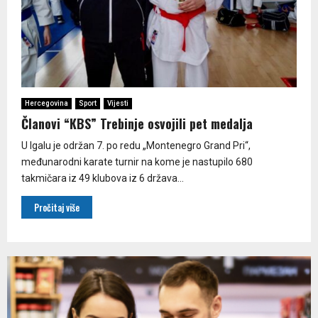
Hercegovina
Sport
Vijesti
Članovi “КBS” Trebinje osvojili pet medalja
U Igalu je održan 7. po redu „Montenegro Grand Pri“,
međunarodni karate turnir na kome je nastupilo 680
takmičara iz 49 klubova iz 6 država...
Pročitaj više