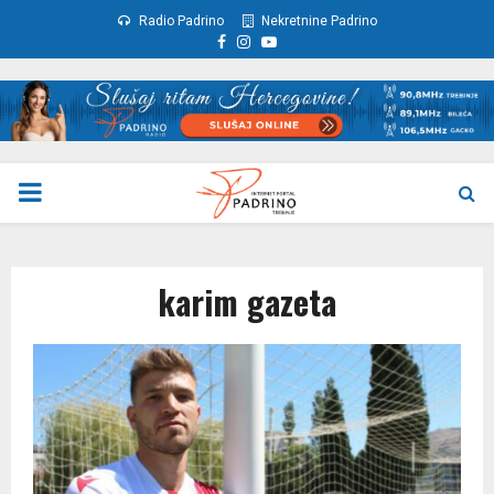
Radio Padrino
Nekretnine Padrino
Facebook
Instagram
Youtube
PRIMARY
MENU
karim gazeta