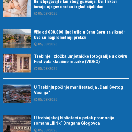
Ne izbjegavajte lan zbog gužvanja: Ovi trikovi
čuvaju njegov uredan izgled cijeli dan
05/08/2026
Više od 630.000 ljudi ušlo u Crnu Goru za vikend:
Ovo su najprometniji prelazi
05/08/2026
Trebinje: Izložba umjetničke fotografije u okviru
Festivala klasične muzike (VIDEO)
05/08/2026
U Trebinju počinje manifestacija „Dani Svetog
Vasilija“
05/08/2026
U trebinjskoj biblioteci u petak promocija
romana „Ilirik“ Dragana Glogovca
05/08/2026