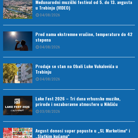
Međunarodni muzički festival od 5. do 13. avgusta
u Trebinju (VIDEO)
04/08/2026
Pred nama ekstremne vrućine, temperature do 42
stepena
04/08/2026
Prodaje se stan na Obali Luke Vukalovića u
Trebinju
04/08/2026
Lake Fest 2026 – Tri dana vrhunske muzike,
prirode i nezaboravne atmosfere u Nikšiću
03/08/2026
Avgust donosi super popuste u „SL Marketima“ i
„Slatkim kućama“