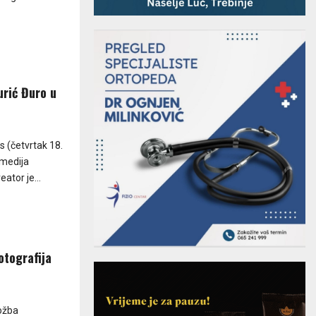
urić Đuro u
s (četvrtak 18.
omedija
ator je...
otografija
ložba