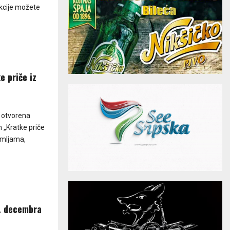
ekcije možete
e priče iz
e otvorena
 „Kratke priče
emljama,
. decembra