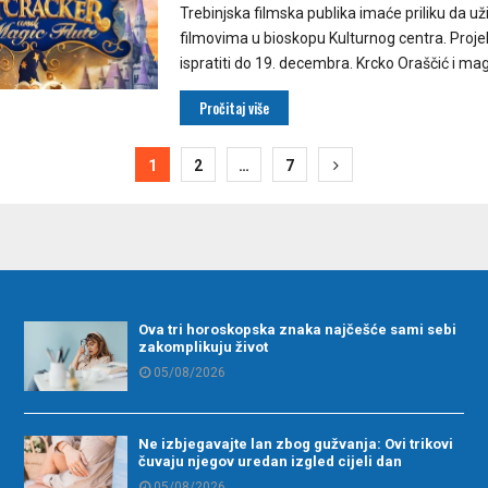
Trebinjska filmska publika imaće priliku da u
filmovima u bioskopu Kulturnog centra. Proj
ispratiti do 19. decembra. Krcko Oraščić i magi
Pročitaj više
ija
1
2
…
7
Ova tri horoskopska znaka najčešće sami sebi
zakomplikuju život
05/08/2026
Ne izbjegavajte lan zbog gužvanja: Ovi trikovi
čuvaju njegov uredan izgled cijeli dan
05/08/2026