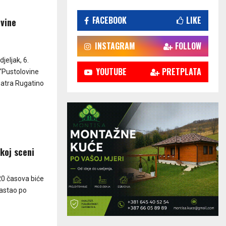
FACEBOOK
LIKE
ovine
INSTAGRAM
FOLLOW
jeljak, 6.
YOUTUBE
PRETPLATA
“Pustolovine
Teatra Rugatino
skoj sceni
20 časova biće
nastao po