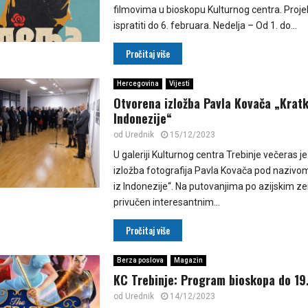
filmovima u bioskopu Kulturnog centra. Proj
ispratiti do 6. februara. Nedelja – Od 1. do...
Pročitaj više
Hercegovina
Vijesti
Otvorena izložba Pavla Kovača „Kratk
Indonezije“
od
Urednik
15/12/2023
U galeriji Kulturnog centra Trebinje večeras j
izložba fotografija Pavla Kovača pod nazivom
iz Indonezije“. Na putovanjima po azijskim z
privučen interesantnim...
Pročitaj više
Berza poslova
Magazin
KC Trebinje: Program bioskopa do 19
od
Urednik
14/12/2023