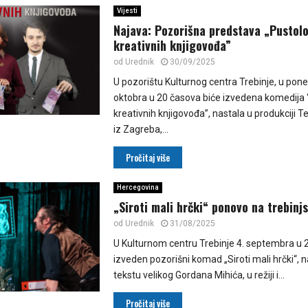
Vijesti
Najava: Pozorišna predstava „Pustol
kreativnih knjigovođa”
od
Urednik
30/09/2025
U pozorištu Kulturnog centra Trebinje, u poned
oktobra u 20 časova biće izvedena komedija 
kreativnih knjigovođa”, nastala u produkciji 
iz Zagreba,...
Pročitaj više
Hercegovina
„Siroti mali hrčki“ ponovo na trebinj
od
Urednik
31/08/2025
U Kulturnom centru Trebinje 4. septembra u 
izveden pozorišni komad „Siroti mali hrčki“, 
tekstu velikog Gordana Mihića, u režiji i...
Pročitaj više