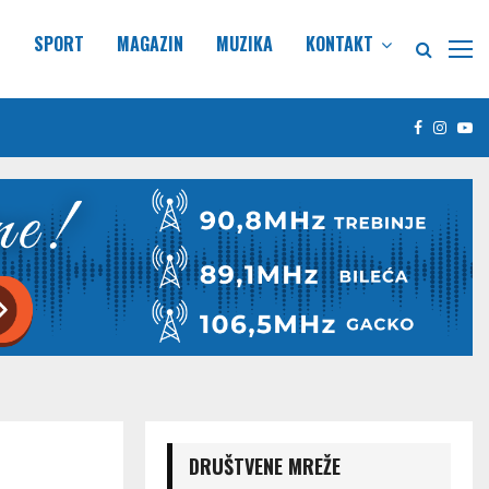
E
SPORT
MAGAZIN
MUZIKA
KONTAKT
Facebook
Insta
Yo
DRUŠTVENE MREŽE