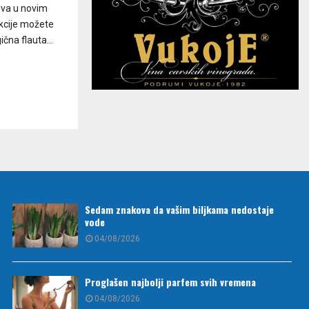
živa u novim
ekcije možete
čna flauta...
Sedam znakova da vašim biljkama nedostaje
vode
04/08/2026
Proglašen najbolji parfem svih vremena
04/08/2026