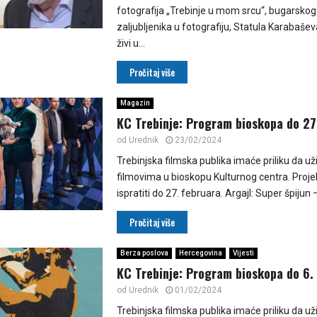
fotografija „Trebinje u mom srcu“, bugarskog 
zaljubljenika u fotografiju, Statula Karabašev
živi u...
Pročitaj više
Magazin
KC Trebinje: Program bioskopa do 27
od
Urednik
23/02/2024
Trebinjska filmska publika imaće priliku da u
filmovima u bioskopu Kulturnog centra. Proj
ispratiti do 27. februara. Argajl: Super špijun –
Pročitaj više
Berza poslova
Hercegovina
Vijesti
KC Trebinje: Program bioskopa do 6.
od
Urednik
01/02/2024
Trebinjska filmska publika imaće priliku da u