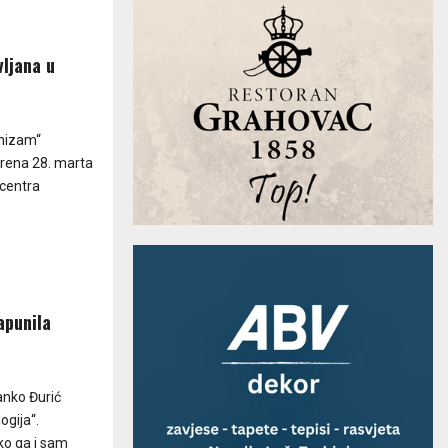
vljana u
anizam“
orena 28. marta
 centra
apunila
anko Đurić
ogija“.
ako ga i sam