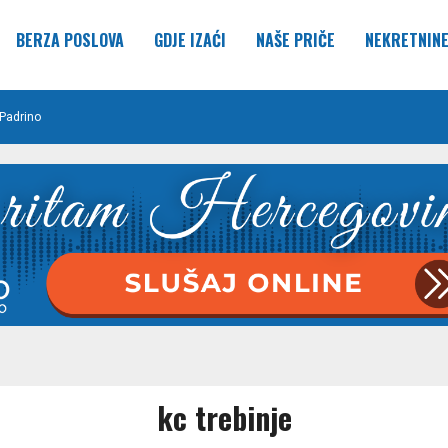
BERZA POSLOVA
GDJE IZAĆI
NAŠE PRIČE
NEKRETNIN
Padrino
kc trebinje