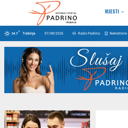
VIJESTI
C
Trebinje
07/08/2026
Radio Padrino
Nekretnine 
24.7