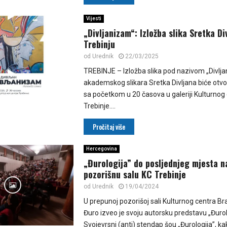
Vijesti
„Divljanizam“: Izložba slika Sretka Di
Trebinju
od
Urednik
22/03/2025
TREBINJE – Izložba slika pod nazivom „Divlj
akademskog slikara Sretka Divljana biće otv
sa početkom u 20 časova u galeriji Kulturnog
Trebinje....
Pročitaj više
Hercegovina
„Đurologija” do posljednjeg mjesta n
pozorišnu salu KC Trebinje
od
Urednik
19/04/2024
U prepunoj pozorišoj sali Kulturnog centra Br
Đuro izveo je svoju autorsku predstavu „Đurol
Svojevrsni (anti) stendap šou „Đurologija”, k