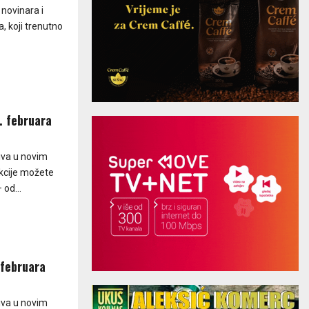
novinara i
a, koji trenutno
. februara
živa u novim
ekcije možete
 od...
 februara
živa u novim