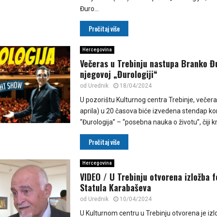
Đuro...
Pročitaj više
Hercegovina
Večeras u Trebinju nastupa Branko Đ
njegovoj „Đurologiji“
od
Urednik
18/04/2024
U pozorištu Kulturnog centra Trebinje, večera
aprila) u 20 časova biće izvedena stendap k
“Đurologija” – “posebna nauka o životu”, čiji kre
Pročitaj više
Hercegovina
VIDEO / U Trebinju otvorena izložba f
Statula Karabaševa
od
Urednik
10/04/2024
U Kulturnom centru u Trebinju otvorena je iz