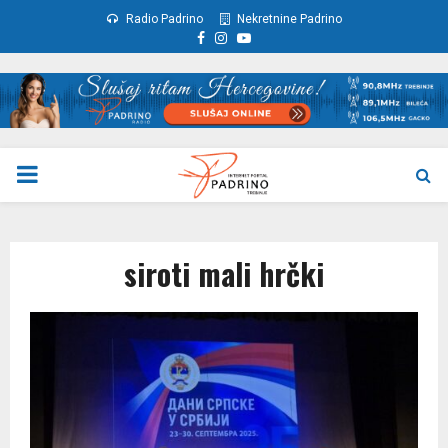
Radio Padrino
Nekretnine Padrino
Facebook
Instagram
Youtube
PRIMARY
MENU
siroti mali hrčki