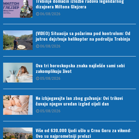
Trebinje domaćin izložbe radova legendarnog
dizajnera Miltona Glejzera
06/08/2026
(VIDEO) Situacija sa požarima pod kontrolom: Od
jutros dejstvuje helikopter na području Trebinja
06/08/2026
Ova tri horoskopska znaka najčešće sami sebi
zakomplikuju život
05/08/2026
Ne izbjegavajte lan zbog gužvanja: Ovi trikovi
čuvaju njegov uredan izgled cijeli dan
05/08/2026
Više od 630.000 ljudi ušlo u Crnu Goru za vikend:
Ovo su najprometniji prelazi