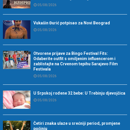
05/08/2026
Vukašin Đurić potpisao za Novi Beograd
05/08/2026
Otvorene prijave za Bingo Festival Fits:
Odaberite outfit s omiljenim influencerom i
zablistajte na Crvenom tepihu Sarajevo Film
Festivala
05/08/2026
U Srpskoj rođene 32 bebe: U Trebinju djevojčica
05/08/2026
Četiri znaka ulaze u srećniji period, promjene
počinju