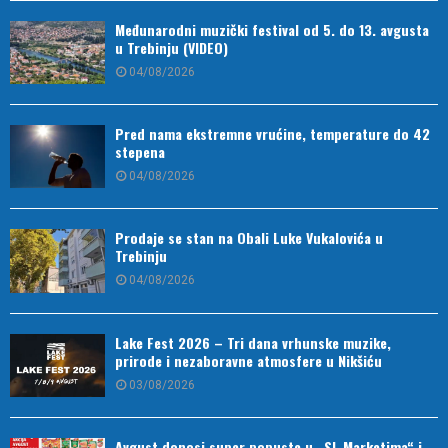
Međunarodni muzički festival od 5. do 13. avgusta
u Trebinju (VIDEO)
04/08/2026
Pred nama ekstremne vrućine, temperature do 42
stepena
04/08/2026
Prodaje se stan na Obali Luke Vukalovića u
Trebinju
04/08/2026
Lake Fest 2026 – Tri dana vrhunske muzike,
prirode i nezaboravne atmosfere u Nikšiću
03/08/2026
Avgust donosi super popuste u „SL Marketima“ i