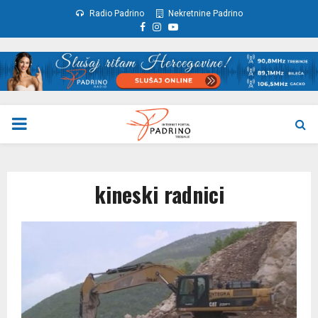
Radio Padrino
Nekretnine Padrino
Facebook
Instagram
Youtube
PRIMARY
MENU
kineski radnici