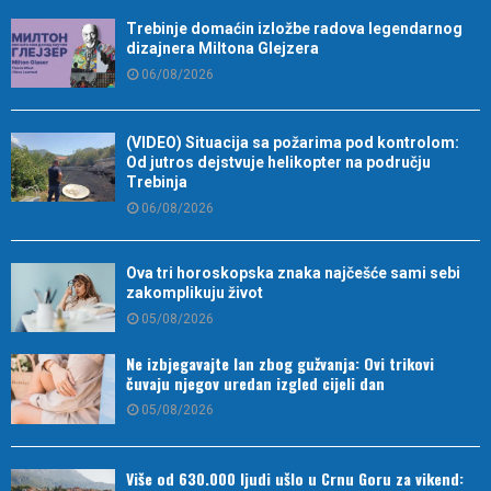
Trebinje domaćin izložbe radova legendarnog
dizajnera Miltona Glejzera
06/08/2026
(VIDEO) Situacija sa požarima pod kontrolom:
Od jutros dejstvuje helikopter na području
Trebinja
06/08/2026
Ova tri horoskopska znaka najčešće sami sebi
zakomplikuju život
05/08/2026
Ne izbjegavajte lan zbog gužvanja: Ovi trikovi
čuvaju njegov uredan izgled cijeli dan
05/08/2026
Više od 630.000 ljudi ušlo u Crnu Goru za vikend: