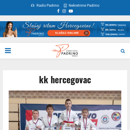
Radio Padrino
Nekretnine Padrino
Facebook
Instagram
Youtube
PRIMARY
MENU
kk hercegovac