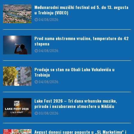
Međunarodni muzički festival od 5. do 13. avgusta
u Trebinju (VIDEO)
04/08/2026
Pred nama ekstremne vrućine, temperature do 42
stepena
04/08/2026
Prodaje se stan na Obali Luke Vukalovića u
Trebinju
04/08/2026
Lake Fest 2026 – Tri dana vrhunske muzike,
prirode i nezaboravne atmosfere u Nikšiću
03/08/2026
Avgust donosi super popuste u „SL Marketima“ i