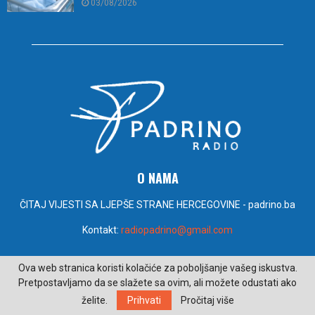
03/08/2026
O NAMA
ČITAJ VIJESTI SA LJEPŠE STRANE HERCEGOVINE - padrino.ba
Kontakt:
radiopadrino@gmail.com
PRATITE NAS
Ova web stranica koristi kolačiće za poboljšanje vašeg iskustva.
Pretpostavljamo da se slažete sa ovim, ali možete odustati ako
želite.
Prihvati
Pročitaj više