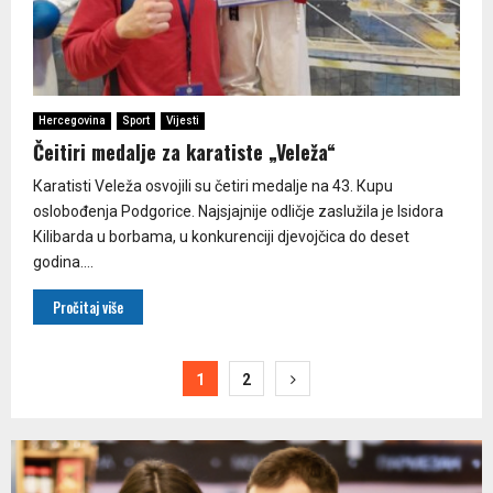
Hercegovina
Sport
Vijesti
Čeitiri medalje za karatiste „Veleža“
Кaratisti Veleža osvojili su četiri medalje na 43. Кupu
oslobođenja Podgorice. Najsjajnije odličje zaslužila je Isidora
Кilibarda u borbama, u konkurenciji djevojčica do deset
godina....
Pročitaj više
Paginacija
1
2
članaka