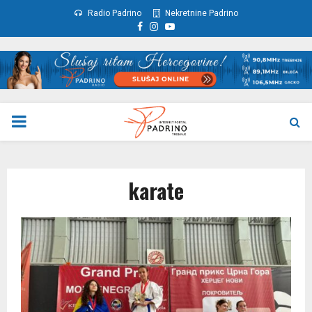
Radio Padrino
Nekretnine Padrino
Facebook
Instagram
Youtube
PRIMARY
MENU
karate