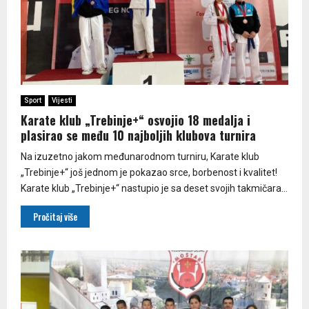
Sport
Vijesti
Karate klub „Trebinje+“ osvojio 18 medalja i
plasirao se među 10 najboljih klubova turnira
Na izuzetno jakom međunarodnom turniru, Karate klub
„Trebinje+“ još jednom je pokazao srce, borbenost i kvalitet!
Karate klub „Trebinje+“ nastupio je sa deset svojih takmičara...
Pročitaj više