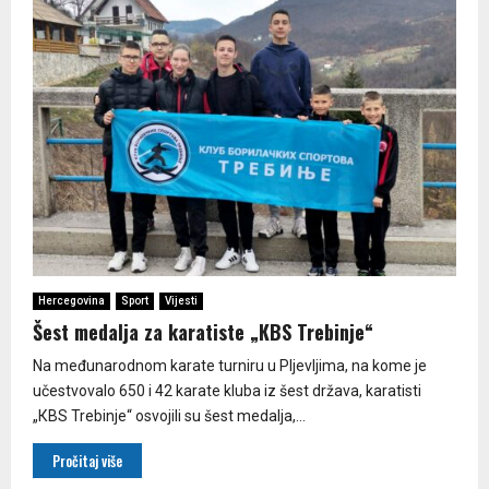
Hercegovina
Sport
Vijesti
Šest medalja za karatiste „КBS Trebinje“
Na međunarodnom karate turniru u Pljevljima, na kome je
učestvovalo 650 i 42 karate kluba iz šest država, karatisti
„КBS Trebinje“ osvojili su šest medalja,...
Pročitaj više