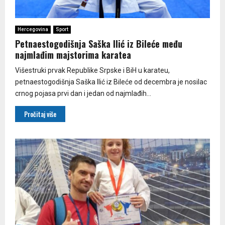
Hercegovina
Sport
Petnaestogodišnja Saška Ilić iz Bileće među
najmlađim majstorima karatea
Višestruki prvak Republike Srpske i BiH u karateu,
petnaestogodišnja Saška Ilić iz Bileće od decembra je nosilac
crnog pojasa prvi dan i jedan od najmlađih...
Pročitaj više