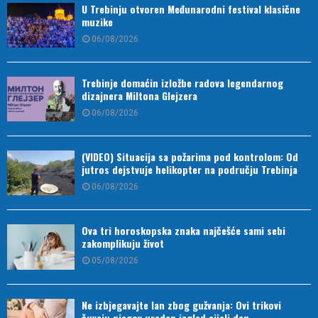
U Trebinju otvoren Međunarodni festival klasične
muzike
06/08/2026
Trebinje domaćin izložbe radova legendarnog
dizajnera Miltona Glejzera
06/08/2026
(VIDEO) Situacija sa požarima pod kontrolom: Od
jutros dejstvuje helikopter na području Trebinja
06/08/2026
Ova tri horoskopska znaka najčešće sami sebi
zakomplikuju život
05/08/2026
Ne izbjegavajte lan zbog gužvanja: Ovi trikovi
čuvaju njegov uredan izgled cijeli dan