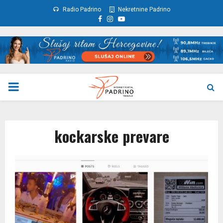
Radio Padrino
Nekretnine Padrino
Facebook
Instagram
Youtube
PRIMARY
MENU
kockarske prevare