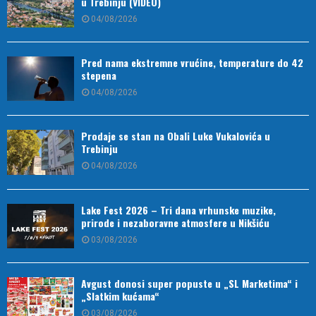
u Trebinju (VIDEO)
04/08/2026
Pred nama ekstremne vrućine, temperature do 42
stepena
04/08/2026
Prodaje se stan na Obali Luke Vukalovića u
Trebinju
04/08/2026
Lake Fest 2026 – Tri dana vrhunske muzike,
prirode i nezaboravne atmosfere u Nikšiću
03/08/2026
Avgust donosi super popuste u „SL Marketima“ i
„Slatkim kućama“
03/08/2026