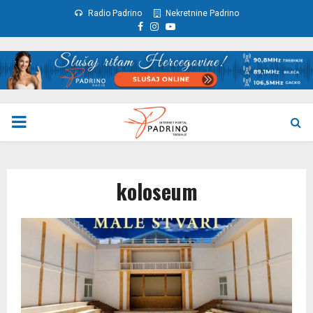
Radio Padrino
Nekretnine Padrino
Facebook
Instagram
Youtube
PRIMARY
MENU
koloseum