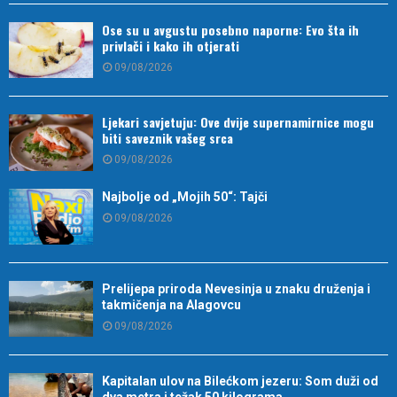
Ose su u avgustu posebno naporne: Evo šta ih
privlači i kako ih otjerati
09/08/2026
Ljekari savjetuju: Ove dvije supernamirnice mogu
biti saveznik vašeg srca
09/08/2026
Najbolje od „Mojih 50“: Tajči
09/08/2026
Prelijepa priroda Nevesinja u znaku druženja i
takmičenja na Alagovcu
09/08/2026
Kapitalan ulov na Bilećkom jezeru: Som duži od