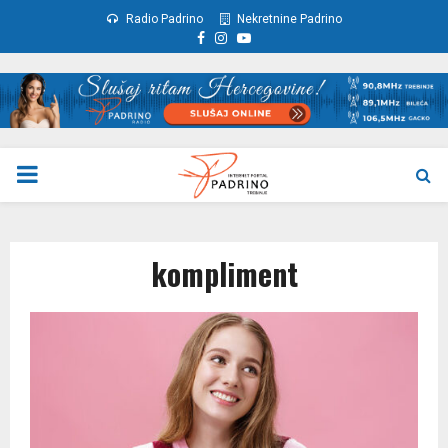
Radio Padrino
Nekretnine Padrino
Facebook
Instagram
Youtube
PRIMARY
MENU
kompliment