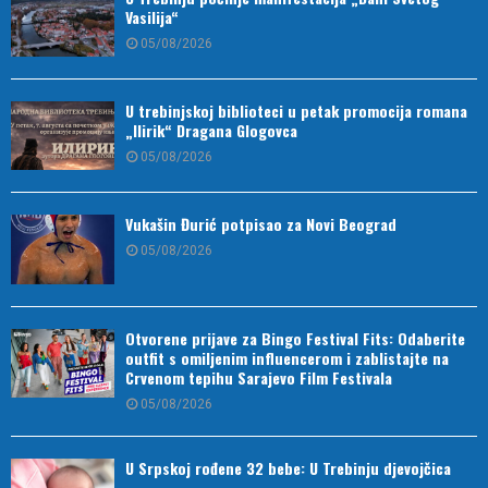
Vasilija“
05/08/2026
U trebinjskoj biblioteci u petak promocija romana
„Ilirik“ Dragana Glogovca
05/08/2026
Vukašin Đurić potpisao za Novi Beograd
05/08/2026
Otvorene prijave za Bingo Festival Fits: Odaberite
outfit s omiljenim influencerom i zablistajte na
Crvenom tepihu Sarajevo Film Festivala
05/08/2026
U Srpskoj rođene 32 bebe: U Trebinju djevojčica