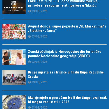
Lake Fest 2026 – Tri dana vrhunske muzike,
prirode i nezaboravne atmosfere u Nikšiću
03/08/2026
Avgust donosi super popuste u „SL Marketima“ i
„Slatkim kućama“
03/08/2026
Ženski pčelinjak iz Hercegovine dio turističke
ponude Nacionalne geografije (VIDEO)
03/08/2026
Drugo mjesto za strijelce u finalu Kupa Republike
Srpske
03/08/2026
Ako vjerujete u proročanstva Babe Vange, ovaj znak
bi mogao zablistati u 2026.
03/08/2026