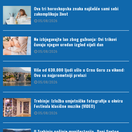
Ova tri horoskopska znaka najčešće sami sebi
zakomplikuju život
05/08/2026
Ne izbjegavajte lan zbog gužvanja: Ovi trikovi
čuvaju njegov uredan izgled cijeli dan
05/08/2026
Više od 630.000 ljudi ušlo u Crnu Goru za vikend:
Ovo su najprometniji prelazi
05/08/2026
Trebinje: Izložba umjetničke fotografije u okviru
Festivala klasične muzike (VIDEO)
05/08/2026
U Trebinju počinje manifestacija „Dani Svetog