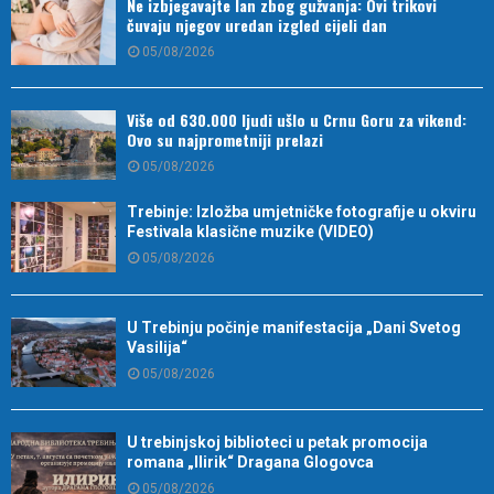
Ne izbjegavajte lan zbog gužvanja: Ovi trikovi
čuvaju njegov uredan izgled cijeli dan
05/08/2026
Više od 630.000 ljudi ušlo u Crnu Goru za vikend:
Ovo su najprometniji prelazi
05/08/2026
Trebinje: Izložba umjetničke fotografije u okviru
Festivala klasične muzike (VIDEO)
05/08/2026
U Trebinju počinje manifestacija „Dani Svetog
Vasilija“
05/08/2026
U trebinjskoj biblioteci u petak promocija
romana „Ilirik“ Dragana Glogovca
05/08/2026