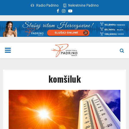
Radio Padrino
Nekretnine Padrino
Facebook
Instagram
Youtube
PRIMARY
MENU
komšiluk