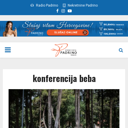
Radio Padrino
Nekretnine Padrino
Facebook
Instagram
Youtube
PRIMARY
MENU
konferencija beba