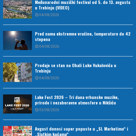
Međunarodni muzički festival od 5. do 13. avgusta
u Trebinju (VIDEO)
04/08/2026
Pred nama ekstremne vrućine, temperature do 42
stepena
04/08/2026
Prodaje se stan na Obali Luke Vukalovića u
Trebinju
04/08/2026
Lake Fest 2026 – Tri dana vrhunske muzike,
prirode i nezaboravne atmosfere u Nikšiću
03/08/2026
Avgust donosi super popuste u „SL Marketima“ i
„Slatkim kućama“