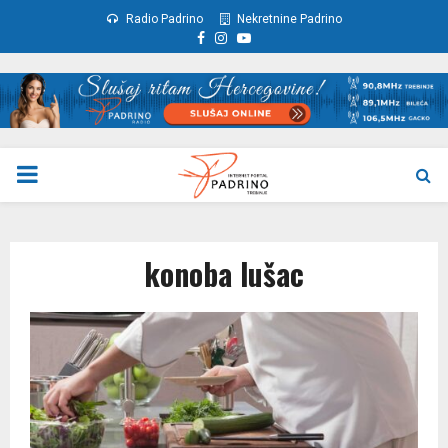
Radio Padrino
Nekretnine Padrino
Facebook
Instagram
Youtube
PRIMARY
MENU
konoba lušac