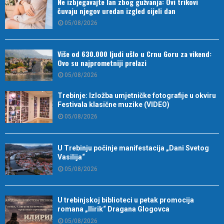
Ne izbjegavajte lan zbog gužvanja: Ovi trikovi
čuvaju njegov uredan izgled cijeli dan
05/08/2026
Više od 630.000 ljudi ušlo u Crnu Goru za vikend:
Ovo su najprometniji prelazi
05/08/2026
Trebinje: Izložba umjetničke fotografije u okviru
Festivala klasične muzike (VIDEO)
05/08/2026
U Trebinju počinje manifestacija „Dani Svetog
Vasilija“
05/08/2026
U trebinjskoj biblioteci u petak promocija
romana „Ilirik“ Dragana Glogovca
05/08/2026